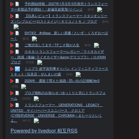
予約開始情報：2027年1月/2月/3月発売トランスフォー
マー新製品予約開始！ / 超偏見超変形/リベンジ
(8/4)
【玩具レビュー】トランスフォーマー スタジオシリー
ズ バンブルビー(ロストエイジ) / キリコノトモ ノ ブログ
(8/4)
SHT8/2 #nitiasa 新しい肩書 / といず・くろすおーば
ー！
(8/3)
ご無沙汰してます / TFこそ我が人生
(8/2)
小ネタ/トランスフォーマーレガシー「ライオカイザ
ー」雑感（後編･ライオカイザー&amp;デスコブラ） / ロボNIN
ブログ
(7/23)
ミニプラ 超宇宙刑事ギャバン インフィニティファース
トキット / 玩具店：ぜんまいの森
(3/6)
2026年 通販で買えた福袋 / 思い出の記憶帳Ver2
(1/5)
ブログ移転のお知らせ / ゆっくりと共にトランスフォ
ーム
(4/20)
トランスフォーマー GENERATIONS LEGACY
UNITED サイバーバースユニバース クロミア
(CYBERVERSE UNIVERSE CHROMIA) / またーりといく
よ。
(4/11)
Powered by livedoor 相互RSS