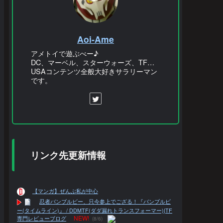
Aoi-Ame
アメトイで遊ぶべー♪
DC、マーベル、スターウォーズ、TF…
USAコンテンツ全般大好きサラリーマン
です。
リンク先更新情報
【マンガ】ぜんぶ私が中心
忍者バンブルビー、只今参上でござる！『バンブルビ
ー(タイムライン)』 / DDMTF(ダダ漏れトランスフォーマー)|TF
NEW!
専門レビューブログ
(8/6)