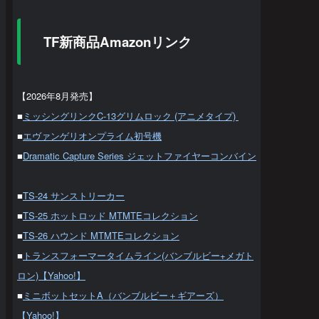
TF新商品Amazonリンク
【2026年8月発売】
■
ミッシングリンクC-13グリムロック (アニメタイプ)
■
エヴァンゲリオンプライム初号機
■
Dramatic Capture Series ジェットファイヤーコンバイン
■
TS-24 サンストリーカー
■
TS-25 ホットロッド MTMTEコレクション
■
TS-26 ハウンド MTMTEコレクション
■
トランスフォーマータイムライン(バンブルビー+メガト
ロン)【Yahoo!】
■
ミニボットセットA（バンブルビー＋ギアーズ）
【Yahoo!】