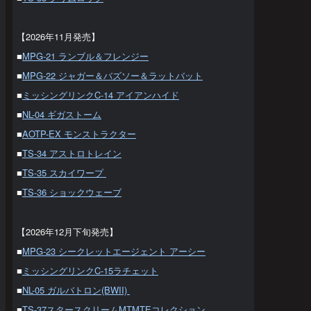
【2026年11月発売】
■
MPG-21 ランブル＆フレンジー
■
MPG-22 ジャガー＆バズソー＆ラットバット
■
ミッシングリンクC-14 アイアンハイド
■
NL-04 ギガストーム
■
AOTP-EX モンストラクター
■
TS-34 アストロトレイン
■
TS-35 スカイワープ
■
TS-36 ショックウェーブ
【2026年12月下旬発売】
■
MPG-23 シークレットエージェント アーシー
■
ミッシングリンクC-15ラチェット
■
NL-05 ガルバトロン(BWII)
■
TS-37スタースクリームMTMTEコレクション