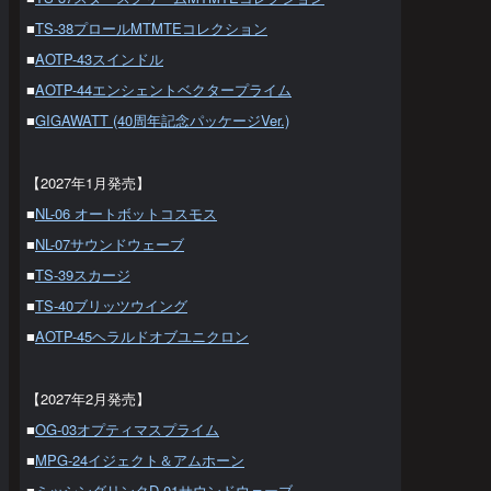
■
TS-38プロールMTMTEコレクション
■
AOTP-43スインドル
■
AOTP-44エンシェントベクタープライム
■
GIGAWATT (40周年記念パッケージVer.)
【2027年1月発売】
■
NL-06 オートボットコスモス
■
NL-07サウンドウェーブ
■
TS-39スカージ
■
TS-40ブリッツウイング
■
AOTP-45ヘラルドオブユニクロン
【2027年2月発売】
■
OG-03オプティマスプライム
■
MPG-24イジェクト＆アムホーン
■
ミッシングリンクD-01サウンドウェーブ