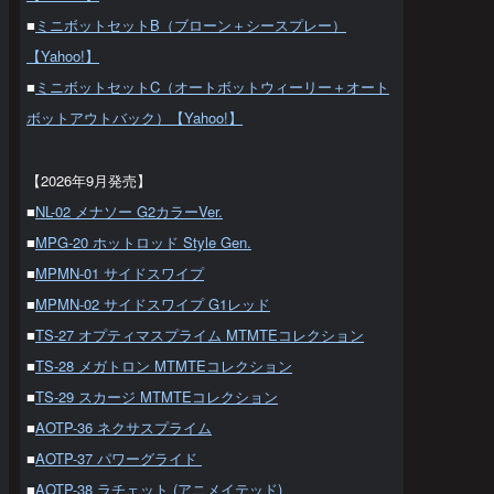
■
ミニボットセットB（ブローン＋シースプレー）
【Yahoo!】
■
ミニボットセットC（オートボットウィーリー＋オート
ボットアウトバック）【Yahoo!】
【2026年9月発売】
■
NL-02 メナソー G2カラーVer.
■
MPG-20 ホットロッド Style Gen.
■
MPMN-01 サイドスワイプ
■
MPMN-02 サイドスワイプ G1レッド
■
TS-27 オプティマスプライム MTMTEコレクション
■
TS-28 メガトロン MTMTEコレクション
■
TS-29 スカージ MTMTEコレクション
■
AOTP-36 ネクサスプライム
■
AOTP-37 パワーグライド
■
AOTP-38 ラチェット (アニメイテッド)