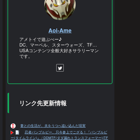
Aoi-Ame
アメトイで遊ぶべー♪
DC、マーベル、スターウォーズ、TF…
USAコンテンツ全般大好きサラリーマン
です。
リンク先更新情報
妻との生活が、夫をうつへ追い込んだ現実
忍者バンブルビー、只今参上でござる！『バンブルビ
ー(タイムライン)』 / DDMTF(ダダ漏れトランスフォーマー)|TF