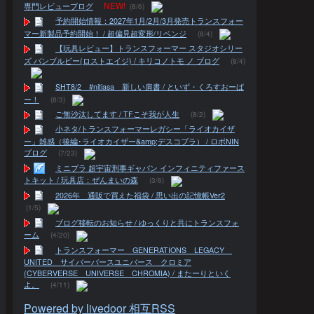
NEW!
専門レビューブログ
(8/6)
予約開始情報：2027年1月/2月/3月発売トランスフォー
マー新製品予約開始！ / 超偏見超変形/リベンジ
(8/4)
【玩具レビュー】トランスフォーマー スタジオシリー
ズ バンブルビー(ロストエイジ) / キリコノトモ ノ ブログ
(8/4)
SHT8/2 #nitiasa 新しい肩書 / といず・くろすおーば
ー！
(8/3)
ご無沙汰してます / TFこそ我が人生
(8/2)
小ネタ/トランスフォーマーレガシー「ライオカイザ
ー」雑感（後編･ライオカイザー&amp;デスコブラ） / ロボNIN
ブログ
(7/23)
ミニプラ 超宇宙刑事ギャバン インフィニティファース
トキット / 玩具店：ぜんまいの森
(3/6)
2026年 通販で買えた福袋 / 思い出の記憶帳Ver2
(1/5)
ブログ移転のお知らせ / ゆっくりと共にトランスフォ
ーム
(4/20)
トランスフォーマー GENERATIONS LEGACY
UNITED サイバーバースユニバース クロミア
(CYBERVERSE UNIVERSE CHROMIA) / またーりといく
よ。
(4/11)
Powered by livedoor 相互RSS