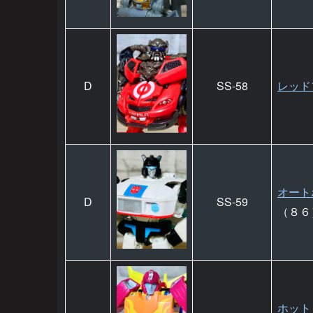
D
SS-58
レッド
オート
D
SS-59
（８６
ホット