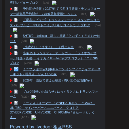
専門レビューブログ
(8/6)
予約開始情報：2027年1月/2月/3月発売トランスフォー
マー新製品予約開始！ / 超偏見超変形/リベンジ
(8/4)
【玩具レビュー】トランスフォーマー スタジオシリー
ズ バンブルビー(ロストエイジ) / キリコノトモ ノ ブログ
(8/4)
SHT8/2 #nitiasa 新しい肩書 / といず・くろすおーば
ー！
(8/3)
ご無沙汰してます / TFこそ我が人生
(8/2)
小ネタ/トランスフォーマーレガシー「ライオカイザ
ー」雑感（後編･ライオカイザー&amp;デスコブラ） / ロボNIN
ブログ
(7/23)
ミニプラ 超宇宙刑事ギャバン インフィニティファース
トキット / 玩具店：ぜんまいの森
(3/6)
2026年 通販で買えた福袋 / 思い出の記憶帳Ver2
(1/5)
ブログ移転のお知らせ / ゆっくりと共にトランスフォ
ーム
(4/20)
トランスフォーマー GENERATIONS LEGACY
UNITED サイバーバースユニバース クロミア
(CYBERVERSE UNIVERSE CHROMIA) / またーりといく
よ。
(4/11)
Powered by livedoor 相互RSS