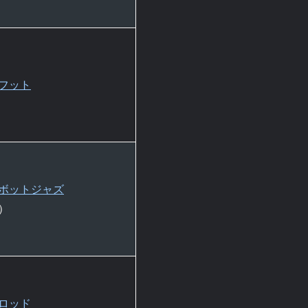
フット
ボットジャズ
）
ロッド