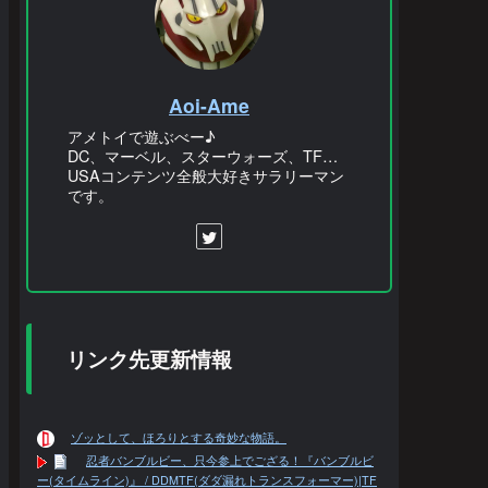
Aoi-Ame
アメトイで遊ぶべー♪
DC、マーベル、スターウォーズ、TF…
USAコンテンツ全般大好きサラリーマン
です。
リンク先更新情報
ゾッとして、ほろりとする奇妙な物語。
忍者バンブルビー、只今参上でござる！『バンブルビ
ー(タイムライン)』 / DDMTF(ダダ漏れトランスフォーマー)|TF