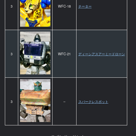
3
WFC-18
チーター
3
WFC-21
ディーシアスアーミードローン
3
–
スパークレスボット