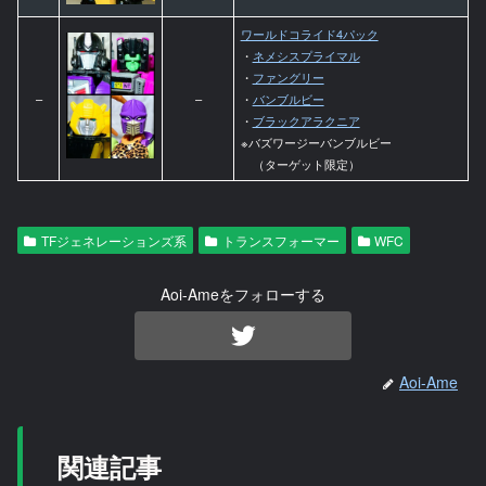
ワールドコライド4パック
・
ネメシスプライマル
・
ファングリー
–
–
・
バンブルビー
・
ブラックアラクニア
※バズワージーバンブルビー
（ターゲット限定）
TFジェネレーションズ系
トランスフォーマー
WFC
Aoi-Ameをフォローする
Aoi-Ame
関連記事