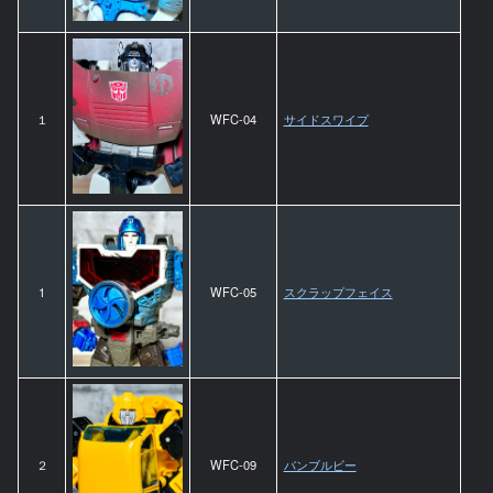
１
WFC-04
サイドスワイプ
1
WFC-05
スクラップフェイス
２
WFC-09
バンブルビー