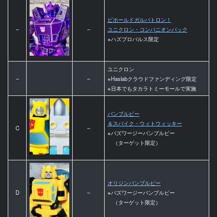
ビホールドガルバトロン！
–
–
ユニクロン・コンパニオンパック
※ハズブロパルス限定
ユニクロン
–
–
※Haslabクラウドファンディング限定
※日本でもタカラトミーモールで実施
バンブルビー
＆スパイク・ウィトウィッキー
C
–
※バズワージーバンブルビー
（ターゲット限定）
オリジンバンブルビー
D
–
※バズワージーバンブルビー
（ターゲット限定）