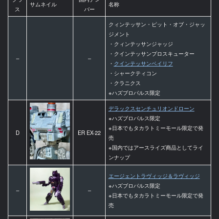
サムネイル
名称
ス
バー
クィンテッサン・ピット・オブ・ジャッ
ジメント
・クィンテッサンジャッジ
・クインテッサンプロスキューター
–
–
・
クインテッサンベイリフ
・シャークティコン
・クラニクス
※ハズブロパルス限定
デラックスセンチュリオンドローン
※ハズブロパルス限定
※日本でもタカラトミーモール限定で発
D
ER EX-22
売
※国内ではアースライズ商品としてライ
ンナップ
エージェントラヴィッジ＆ラヴィッジ
※ハズブロパルス限定
–
–
※日本でもタカラトミーモール限定で発
売