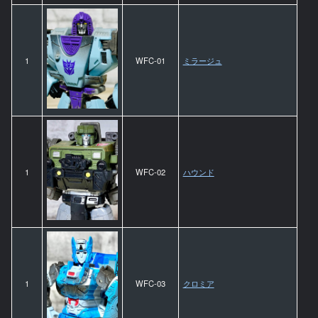
1
WFC-01
ミラージュ
1
WFC-02
ハウンド
1
WFC-03
クロミア