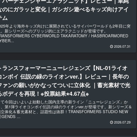
イバーチェンジャーエアラクニッド】レビュー｜単純
なのにガラッと変化｜ガシガシ遊べるキッズ向けアイ
テム
2025年より海外キッズ向けに展開されているサイバーワールドも2年目に突
入。新シリーズへのブリッジ的にエアラクニッドが登場です。
RANSFORMERS CYBERWORLD TAKARATOMY / HASBROARMORED
YBER...
2026.07.31
トランスフォーマーニューレジェンズ【NL-01ライオ
コンボイ 伝説の緑のライオンver.】レビュー｜長年の
ファンの願いがかなってついに立体化 ｜蓄光素材で光
るボディを再現！※投票結果⭐︎4.67点※
さて今回はいよいよ始動した国内主導の新ライン「ニューレジェンズ」か
ら、第1弾ライオコンボイ伝説の緑のライオンver.が登場です。新シリーズ＆
立体化＆蓄光素材と、話題性は抜群！TRANSFORMERS STUDIO NEW
EGENDS ...
2026.07.29