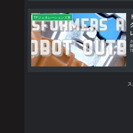
TFジェネレーションズ系
さ
T
ス