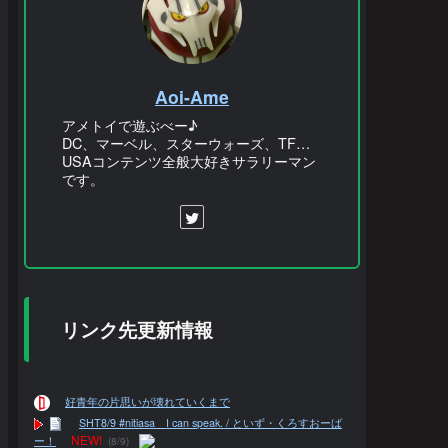
Aoi-Ame
アメトイで遊ぶべー♪
DC、マーベル、スターウォーズ、TF…
USAコンテンツ全般大好きサラリーマン
です。
リンク先更新情報
好青年の片思いが壊れていくまで
SHT8/9 #nitiasa I can speak. / といず・くろすおーば
NEW!
ー！
(8/9)