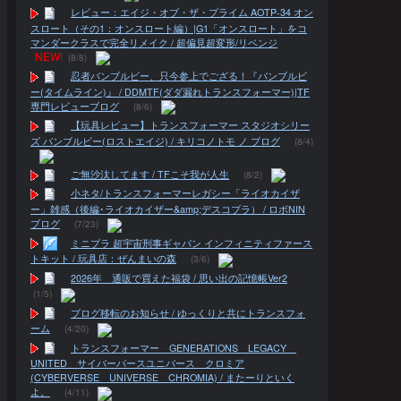
レビュー：エイジ・オブ・ザ・プライム AOTP-34 オン
スロート（その1：オンスロート編）|G1「オンスロート」をコ
マンダークラスで完全リメイク / 超偏見超変形/リベンジ
NEW!
(8/8)
忍者バンブルビー、只今参上でござる！『バンブルビ
ー(タイムライン)』 / DDMTF(ダダ漏れトランスフォーマー)|TF
専門レビューブログ
(8/6)
【玩具レビュー】トランスフォーマー スタジオシリー
ズ バンブルビー(ロストエイジ) / キリコノトモ ノ ブログ
(8/4)
ご無沙汰してます / TFこそ我が人生
(8/2)
小ネタ/トランスフォーマーレガシー「ライオカイザ
ー」雑感（後編･ライオカイザー&amp;デスコブラ） / ロボNIN
ブログ
(7/23)
ミニプラ 超宇宙刑事ギャバン インフィニティファース
トキット / 玩具店：ぜんまいの森
(3/6)
2026年 通販で買えた福袋 / 思い出の記憶帳Ver2
(1/5)
ブログ移転のお知らせ / ゆっくりと共にトランスフォ
ーム
(4/20)
トランスフォーマー GENERATIONS LEGACY
UNITED サイバーバースユニバース クロミア
(CYBERVERSE UNIVERSE CHROMIA) / またーりといく
よ。
(4/11)