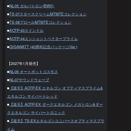
■
NL-05 ガルバトロン(BWII)
■
TS-37スタースクリームMTMTEコレクション
■
TS-38プロールMTMTEコレクション
■
AOTP-43スインドル
■
AOTP-44エンシェントベクタープライム
■
GIGAWATT (40周年記念パッケージVer.)
【2027年1月発売】
■
NL-06 オートボットコスモス
■
NL-07サウンドウェーブ
■
【楽天】AOTP-EX エネルゴン オプティマスプライム&
エネルゴン サイバートレッド
■
【楽天】AOTP-EX ダークエネルゴン メガトロン&ダー
クエネルゴン サイバートロニック
■
【楽天】TS-EXエネルゴンユニバースオプティマスプラ
イム