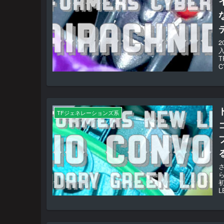
T
C
TFジェネレーションズ系
初
L