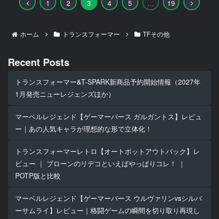
前
次
1
2
3
4
5
…
19
へ
へ
ホーム
トランスフォーマー
TFその他
Recent Posts
トランスフォーマー&T-SPARK新商品予約開始情報（2027年
1月発売ニューレジェンズほか）
マーベルレジェンド【ゲーマーバース ガルガントス】レビュ
ー｜あの人気キャラが理想的な形で立体化！
トランスフォーマーレトロ【オートボットアウトバック】レ
ビュー ｜ ブローンのリデコといえばやっぱりコレ！ ｜
POTP版と比較
マーベルレジェンド【ゲーマーバース ウルヴァリンvsシルバ
ーサムライ】レビュー｜格闘ゲームの瞬間を切り取り再現し