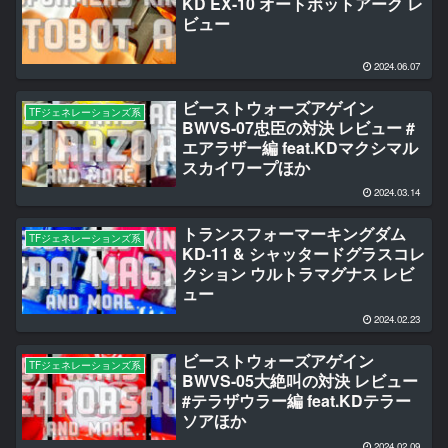
KD EX-10 オートボットアーク レ
ビュー
2024.06.07
ビーストウォーズアゲイン
TFジェネレーションズ系
BWVS-07忠臣の対決 レビュー #
エアラザー編 feat.KDマクシマル
スカイワープほか
2024.03.14
トランスフォーマーキングダム
TFジェネレーションズ系
KD-11 & シャッタードグラスコレ
クション ウルトラマグナス レビ
ュー
2024.02.23
ビーストウォーズアゲイン
TFジェネレーションズ系
BWVS-05大絶叫の対決 レビュー
#テラザウラー編 feat.KDテラー
ソアほか
2024.02.09