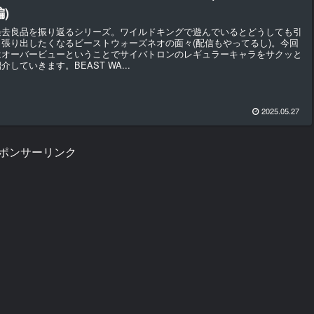
編)
過去良品を振り返るシリーズ。ワイルドキングで遊んでいるとどうしても引
っ張り出したくなるビーストウォーズネオの面々(配信もやってるし)。今回
はオーバービューということでサイバトロンのレギュラーキャラをサクッと
介していきます。BEAST WA...
2025.05.27
ポンサーリンク