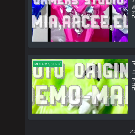
オ
T
MOTUオリジンズ
T
ス