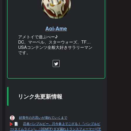
Aoi-Ame
アメトイで遊ぶべー♪
DC、マーベル、スターウォーズ、TF…
USAコンテンツ全般大好きサラリーマン
です。
リンク先更新情報
好青年の片思いが壊れていくまで
忍者バンブルビー、只今参上でござる！『バンブルビ
ー(タイムライン)』 / DDMTF(ダダ漏れトランスフォーマー)|TF