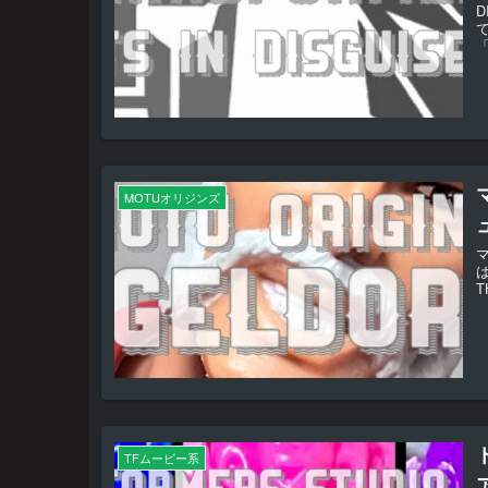
D
「
MOTUオリジンズ
T
TFムービー系