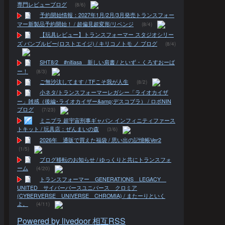
専門レビューブログ
(8/6)
予約開始情報：2027年1月/2月/3月発売トランスフォー
マー新製品予約開始！ / 超偏見超変形/リベンジ
(8/4)
【玩具レビュー】トランスフォーマー スタジオシリー
ズ バンブルビー(ロストエイジ) / キリコノトモ ノ ブログ
(8/4)
SHT8/2 #nitiasa 新しい肩書 / といず・くろすおーば
ー！
(8/3)
ご無沙汰してます / TFこそ我が人生
(8/2)
小ネタ/トランスフォーマーレガシー「ライオカイザ
ー」雑感（後編･ライオカイザー&amp;デスコブラ） / ロボNIN
ブログ
(7/23)
ミニプラ 超宇宙刑事ギャバン インフィニティファース
トキット / 玩具店：ぜんまいの森
(3/6)
2026年 通販で買えた福袋 / 思い出の記憶帳Ver2
(1/5)
ブログ移転のお知らせ / ゆっくりと共にトランスフォ
ーム
(4/20)
トランスフォーマー GENERATIONS LEGACY
UNITED サイバーバースユニバース クロミア
(CYBERVERSE UNIVERSE CHROMIA) / またーりといく
よ。
(4/11)
Powered by livedoor 相互RSS