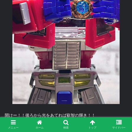
開けー！！後ろから光をあてれば叡智の輝き！！
メニュー
ホーム
検索
トップ
サイドバー