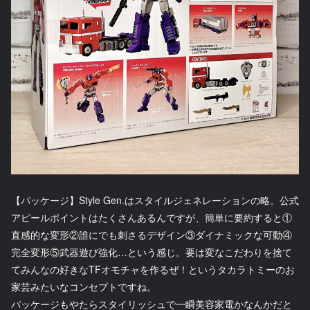
【パッケージ】Style Gen.はスタイルジェネレーションの略。公式
アピールポイントはたくさんあるんですが、簡単に要約すると①
直感的な変形②誰にでも刺さるデザイン③ダイナミックな可動④
完全変形⑤武器遊び強化…という感じ。要は変なこだわりを捨て
てみんなの好きなTFオモチャを作るぜ！というタカラトミーのお
家芸みたいなコンセプトですね。
パッケージもやたらスタイリッシュで一瞬美容家電かなんかだと