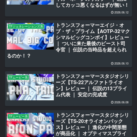
してカッコ悪くなるはずが無い！
2026.06.12
トランスフォーマーエイジ・オ
TFジェネレーションズ系
ブ・ザ・プライム【AOTP-32マク
シマルビッグコンボイ】レビュー
｜ ついに来た最後のビースト司
令官 ｜ 伝説の当時品を超えられ
るのか！？
2026.06.10
トランスフォーマースタジオシリ
TFムービー系
ーズ【TS-22アルファトライオ
ン】レビュー ｜ 伝説の13プライ
ム代表 ｜ 安定の完成度
2026.06.08
トランスフォーマースタジオシリ
TFムービー系
ーズ【TS-20オライオンパック
ス】レビュー ｜ 進化の中間形態
が商品化 ｜ オプティマスプライ