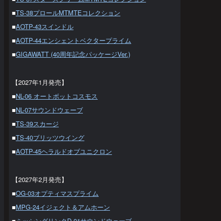
■
TS-38プロールMTMTEコレクション
■
AOTP-43スインドル
■
AOTP-44エンシェントベクタープライム
■
GIGAWATT (40周年記念パッケージVer.)
【2027年1月発売】
■
NL-06 オートボットコスモス
■
NL-07サウンドウェーブ
■
TS-39スカージ
■
TS-40ブリッツウイング
■
AOTP-45ヘラルドオブユニクロン
【2027年2月発売】
■
OG-03オプティマスプライム
■
MPG-24イジェクト＆アムホーン
■
ミッシングリンクD-01サウンドウェーブ