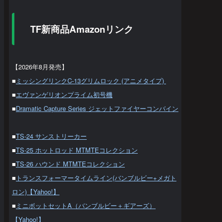
TF新商品Amazonリンク
【2026年8月発売】
■
ミッシングリンクC-13グリムロック (アニメタイプ)
■
エヴァンゲリオンプライム初号機
■
Dramatic Capture Series ジェットファイヤーコンバイン
■
TS-24 サンストリーカー
■
TS-25 ホットロッド MTMTEコレクション
■
TS-26 ハウンド MTMTEコレクション
■
トランスフォーマータイムライン(バンブルビー+メガト
ロン)【Yahoo!】
■
ミニボットセットA（バンブルビー＋ギアーズ）
【Yahoo!】