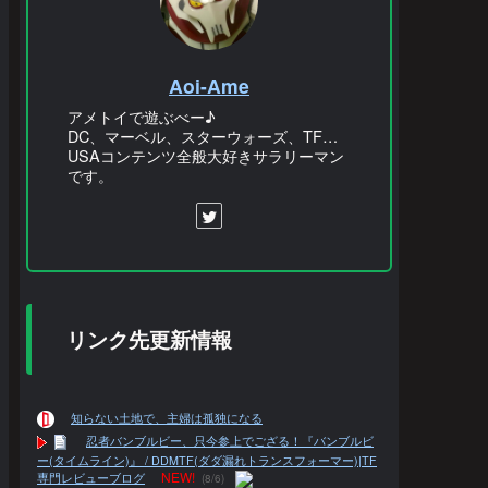
Aoi-Ame
アメトイで遊ぶべー♪
DC、マーベル、スターウォーズ、TF…
USAコンテンツ全般大好きサラリーマン
です。
リンク先更新情報
知らない土地で、主婦は孤独になる
忍者バンブルビー、只今参上でござる！『バンブルビ
ー(タイムライン)』 / DDMTF(ダダ漏れトランスフォーマー)|TF
NEW!
専門レビューブログ
(8/6)