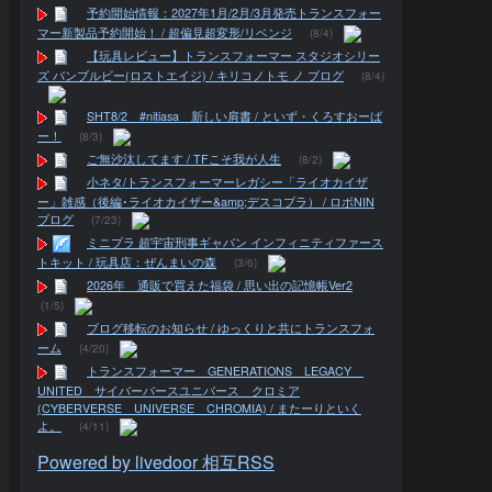
予約開始情報：2027年1月/2月/3月発売トランスフォー
マー新製品予約開始！ / 超偏見超変形/リベンジ
(8/4)
【玩具レビュー】トランスフォーマー スタジオシリー
ズ バンブルビー(ロストエイジ) / キリコノトモ ノ ブログ
(8/4)
SHT8/2 #nitiasa 新しい肩書 / といず・くろすおーば
ー！
(8/3)
ご無沙汰してます / TFこそ我が人生
(8/2)
小ネタ/トランスフォーマーレガシー「ライオカイザ
ー」雑感（後編･ライオカイザー&amp;デスコブラ） / ロボNIN
ブログ
(7/23)
ミニプラ 超宇宙刑事ギャバン インフィニティファース
トキット / 玩具店：ぜんまいの森
(3/6)
2026年 通販で買えた福袋 / 思い出の記憶帳Ver2
(1/5)
ブログ移転のお知らせ / ゆっくりと共にトランスフォ
ーム
(4/20)
トランスフォーマー GENERATIONS LEGACY
UNITED サイバーバースユニバース クロミア
(CYBERVERSE UNIVERSE CHROMIA) / またーりといく
よ。
(4/11)
Powered by livedoor 相互RSS