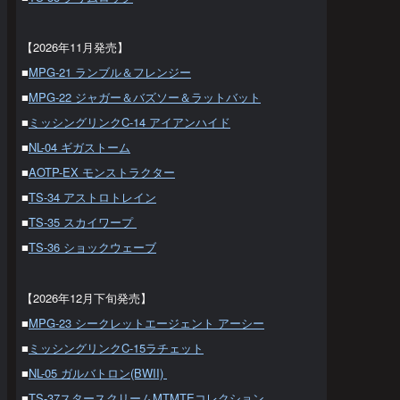
【2026年11月発売】
■
MPG-21 ランブル＆フレンジー
■
MPG-22 ジャガー＆バズソー＆ラットバット
■
ミッシングリンクC-14 アイアンハイド
■
NL-04 ギガストーム
■
AOTP-EX モンストラクター
■
TS-34 アストロトレイン
■
TS-35 スカイワープ
■
TS-36 ショックウェーブ
【2026年12月下旬発売】
■
MPG-23 シークレットエージェント アーシー
■
ミッシングリンクC-15ラチェット
■
NL-05 ガルバトロン(BWII)
■
TS-37スタースクリームMTMTEコレクション