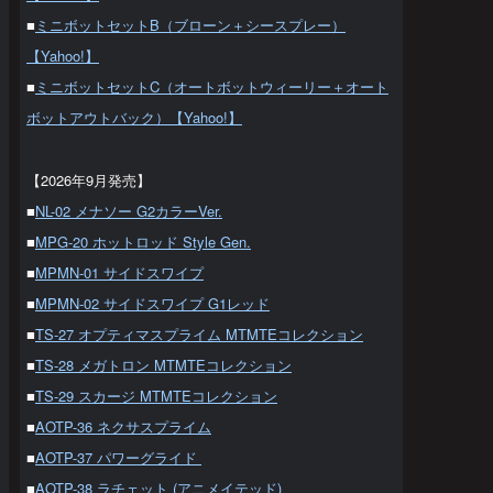
■
ミニボットセットB（ブローン＋シースプレー）
【Yahoo!】
■
ミニボットセットC（オートボットウィーリー＋オート
ボットアウトバック）【Yahoo!】
【2026年9月発売】
■
NL-02 メナソー G2カラーVer.
■
MPG-20 ホットロッド Style Gen.
■
MPMN-01 サイドスワイプ
■
MPMN-02 サイドスワイプ G1レッド
■
TS-27 オプティマスプライム MTMTEコレクション
■
TS-28 メガトロン MTMTEコレクション
■
TS-29 スカージ MTMTEコレクション
■
AOTP-36 ネクサスプライム
■
AOTP-37 パワーグライド
■
AOTP-38 ラチェット (アニメイテッド)