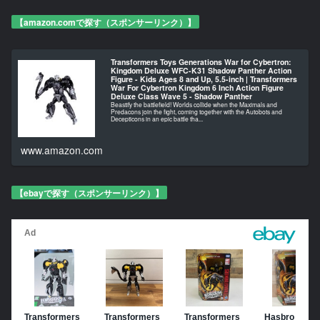
【amazon.comで探す（スポンサーリンク）】
Transformers Toys Generations War for Cybertron:
Kingdom Deluxe WFC-K31 Shadow Panther Action
Figure - Kids Ages 8 and Up, 5.5-inch | Transformers
War For Cybertron Kingdom 6 Inch Action Figure
Deluxe Class Wave 5 - Shadow Panther
Beastify the battlefield! Worlds collide when the Maximals and
Predacons join the fight, coming together with the Autobots and
Decepticons in an epic battle tha...
www.amazon.com
【ebayで探す（スポンサーリンク）】