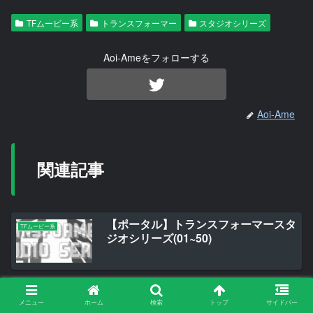
TFムービー系
トランスフォーマー
スタジオシリーズ
Aoi-Ameをフォローする
Aoi-Ame
関連記事
【ポータル】トランスフォーマースタ
TFムービー系
ジオシリーズ(01~50)
トランスフォーマーレガシー ナイト
TFジェネレーションズ系
プローラー & キングダム KD-03 チー
メニュー
ホーム
検索
トップ
サイドバー