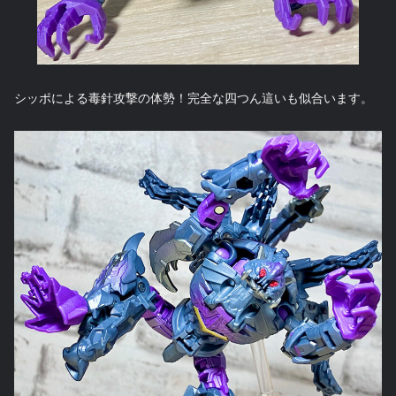
シッポによる毒針攻撃の体勢！完全な四つん這いも似合います。