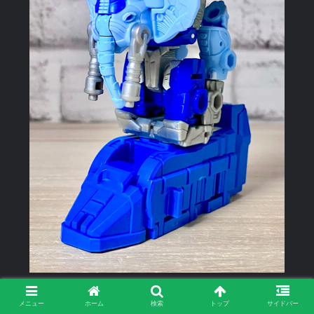
一方こちらは脚用の合体モード。オプティマスの脚がそのままゲ
メニュー
ホーム
検索
トップ
サイドバー