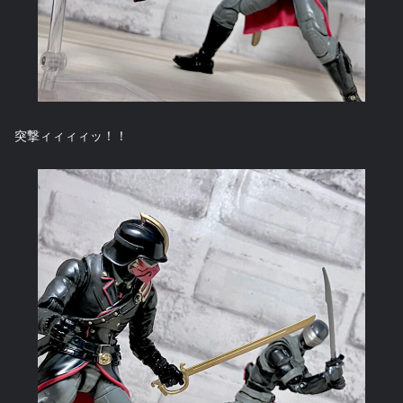
突撃ィィィィッ！！