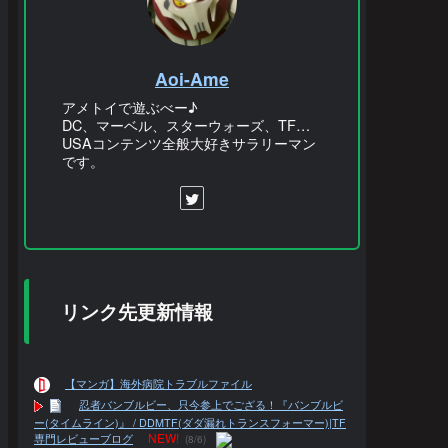
Aoi-Ame
アメトイで遊ぶべー♪
DC、マーベル、スターウォーズ、TF…
USAコンテンツ全般大好きサラリーマン
です。
リンク先更新情報
【マンガ】海外病院トラブルファイル
忍者バンブルビー、只今参上でござる！『バンブルビ
ー(タイムライン)』 / DDMTF(ダダ漏れトランスフォーマー)|TF
NEW!
専門レビューブログ
(8/6)