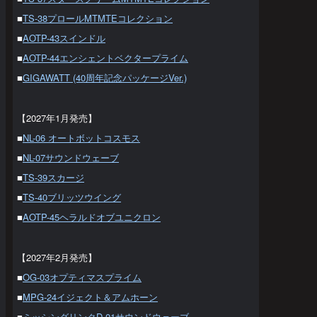
■
TS-38プロールMTMTEコレクション
■
AOTP-43スインドル
■
AOTP-44エンシェントベクタープライム
■
GIGAWATT (40周年記念パッケージVer.)
【2027年1月発売】
■
NL-06 オートボットコスモス
■
NL-07サウンドウェーブ
■
TS-39スカージ
■
TS-40ブリッツウイング
■
AOTP-45ヘラルドオブユニクロン
【2027年2月発売】
■
OG-03オプティマスプライム
■
MPG-24イジェクト＆アムホーン
■
ミッシングリンクD-01サウンドウェーブ