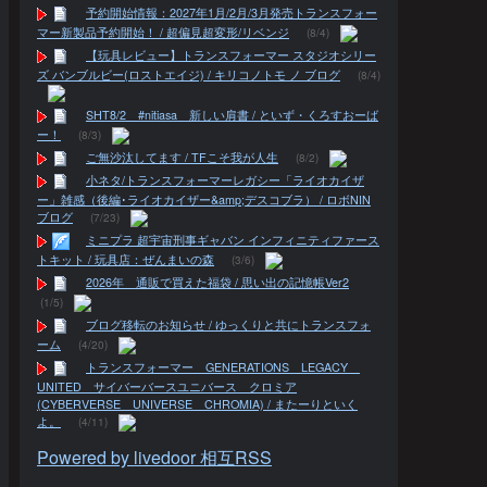
予約開始情報：2027年1月/2月/3月発売トランスフォー
マー新製品予約開始！ / 超偏見超変形/リベンジ
(8/4)
【玩具レビュー】トランスフォーマー スタジオシリー
ズ バンブルビー(ロストエイジ) / キリコノトモ ノ ブログ
(8/4)
SHT8/2 #nitiasa 新しい肩書 / といず・くろすおーば
ー！
(8/3)
ご無沙汰してます / TFこそ我が人生
(8/2)
小ネタ/トランスフォーマーレガシー「ライオカイザ
ー」雑感（後編･ライオカイザー&amp;デスコブラ） / ロボNIN
ブログ
(7/23)
ミニプラ 超宇宙刑事ギャバン インフィニティファース
トキット / 玩具店：ぜんまいの森
(3/6)
2026年 通販で買えた福袋 / 思い出の記憶帳Ver2
(1/5)
ブログ移転のお知らせ / ゆっくりと共にトランスフォ
ーム
(4/20)
トランスフォーマー GENERATIONS LEGACY
UNITED サイバーバースユニバース クロミア
(CYBERVERSE UNIVERSE CHROMIA) / またーりといく
よ。
(4/11)
Powered by livedoor 相互RSS