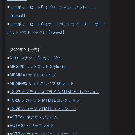
■
ミニボットセットB（ブローン＋シースプレー）
【Yahoo!】
■
ミニボットセットC（オートボットウィーリー＋オート
ボットアウトバック）【Yahoo!】
【2026年9月発売】
■
NL-02 メナソー G2カラーVer.
■
MPG-20 ホットロッド Style Gen.
■
MPMN-01 サイドスワイプ
■
MPMN-02 サイドスワイプ G1レッド
■
TS-27 オプティマスプライム MTMTEコレクション
■
TS-28 メガトロン MTMTEコレクション
■
TS-29 スカージ MTMTEコレクション
■
AOTP-36 ネクサスプライム
■
AOTP-37 パワーグライド
■
AOTP-38 ラチェット (アニメイテッド)