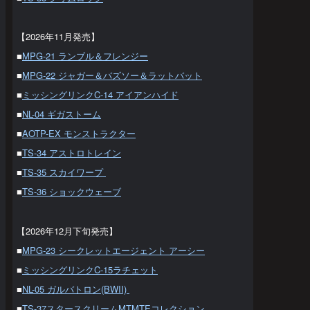
【2026年11月発売】
■
MPG-21 ランブル＆フレンジー
■
MPG-22 ジャガー＆バズソー＆ラットバット
■
ミッシングリンクC-14 アイアンハイド
■
NL-04 ギガストーム
■
AOTP-EX モンストラクター
■
TS-34 アストロトレイン
■
TS-35 スカイワープ
■
TS-36 ショックウェーブ
【2026年12月下旬発売】
■
MPG-23 シークレットエージェント アーシー
■
ミッシングリンクC-15ラチェット
■
NL-05 ガルバトロン(BWII)
■
TS-37スタースクリームMTMTEコレクション