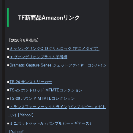
TF新商品Amazonリンク
【2026年8月発売】
■
ミッシングリンクC-13グリムロック (アニメタイプ)
■
エヴァンゲリオンプライム初号機
■
Dramatic Capture Series ジェットファイヤーコンバイン
■
TS-24 サンストリーカー
■
TS-25 ホットロッド MTMTEコレクション
■
TS-26 ハウンド MTMTEコレクション
■
トランスフォーマータイムライン(バンブルビー+メガト
ロン)【Yahoo!】
■
ミニボットセットA（バンブルビー＋ギアーズ）
【Yahoo!】