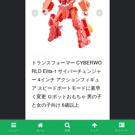
Transformers
トランスフォーマー CYBERWO
RLD Elita-1 サイバーチェンジャ
ー 4インチ アクションフィギュ
ア スピードボートモードに素早
く変更 ロボットおもちゃ 男の子
と女の子向け 6歳以上
G1049
Amazonで見る
メニュー
ホーム
検索
トップ
サイドバー