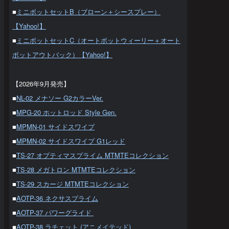
■
ミニボットセットB（ブローン＋シースプレー）
【Yahoo!】
■
ミニボットセットC（オートボットウィーリー＋オート
ボットアウトバック）【Yahoo!】
【2026年9月発売】
■
NL-02 メナソー G2カラーVer.
■
MPG-20 ホットロッド Style Gen.
■
MPMN-01 サイドスワイプ
■
MPMN-02 サイドスワイプ G1レッド
■
TS-27 オプティマスプライム MTMTEコレクション
■
TS-28 メガトロン MTMTEコレクション
■
TS-29 スカージ MTMTEコレクション
■
AOTP-36 ネクサスプライム
■
AOTP-37 パワーグライド
■
AOTP-38 ラチェット (アニメイテッド)