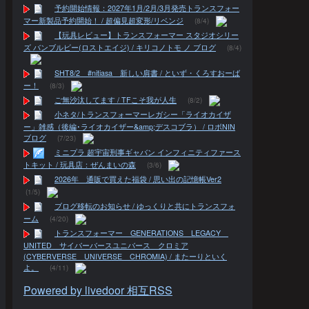
予約開始情報：2027年1月/2月/3月発売トランスフォー
マー新製品予約開始！ / 超偏見超変形/リベンジ
(8/4)
【玩具レビュー】トランスフォーマー スタジオシリー
ズ バンブルビー(ロストエイジ) / キリコノトモ ノ ブログ
(8/4)
SHT8/2 #nitiasa 新しい肩書 / といず・くろすおーば
ー！
(8/3)
ご無沙汰してます / TFこそ我が人生
(8/2)
小ネタ/トランスフォーマーレガシー「ライオカイザ
ー」雑感（後編･ライオカイザー&amp;デスコブラ） / ロボNIN
ブログ
(7/23)
ミニプラ 超宇宙刑事ギャバン インフィニティファース
トキット / 玩具店：ぜんまいの森
(3/6)
2026年 通販で買えた福袋 / 思い出の記憶帳Ver2
(1/5)
ブログ移転のお知らせ / ゆっくりと共にトランスフォ
ーム
(4/20)
トランスフォーマー GENERATIONS LEGACY
UNITED サイバーバースユニバース クロミア
(CYBERVERSE UNIVERSE CHROMIA) / またーりといく
よ。
(4/11)
Powered by livedoor 相互RSS