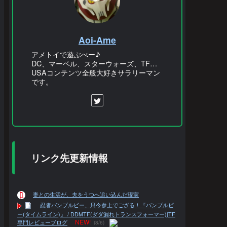
Aoi-Ame
アメトイで遊ぶべー♪
DC、マーベル、スターウォーズ、TF…
USAコンテンツ全般大好きサラリーマン
です。
リンク先更新情報
妻との生活が、夫をうつへ追い込んだ現実
忍者バンブルビー、只今参上でござる！『バンブルビ
ー(タイムライン)』 / DDMTF(ダダ漏れトランスフォーマー)|TF
NEW!
専門レビューブログ
(8/6)