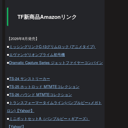
TF新商品Amazonリンク
【2026年8月発売】
■
ミッシングリンクC-13グリムロック (アニメタイプ)
■
エヴァンゲリオンプライム初号機
■
Dramatic Capture Series ジェットファイヤーコンバイン
■
TS-24 サンストリーカー
■
TS-25 ホットロッド MTMTEコレクション
■
TS-26 ハウンド MTMTEコレクション
■
トランスフォーマータイムライン(バンブルビー+メガト
ロン)【Yahoo!】
■
ミニボットセットA（バンブルビー＋ギアーズ）
【Yahoo!】