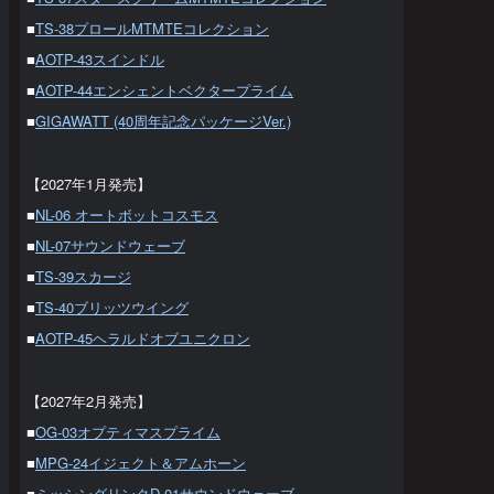
■
TS-38プロールMTMTEコレクション
■
AOTP-43スインドル
■
AOTP-44エンシェントベクタープライム
■
GIGAWATT (40周年記念パッケージVer.)
【2027年1月発売】
■
NL-06 オートボットコスモス
■
NL-07サウンドウェーブ
■
TS-39スカージ
■
TS-40ブリッツウイング
■
AOTP-45ヘラルドオブユニクロン
【2027年2月発売】
■
OG-03オプティマスプライム
■
MPG-24イジェクト＆アムホーン
■
ミッシングリンクD-01サウンドウェーブ