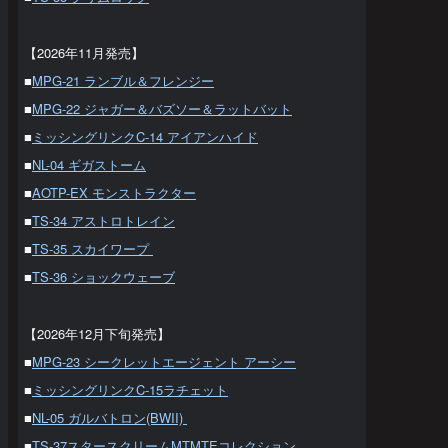
【2026年11月発売】
■
MPG-21 ランブル＆フレンジー
■
MPG-22 ジャガー＆バズソー＆ラットバット
■
ミッシングリンクC-14 アイアンハイド
■
NL-04 ギガストーム
■
AOTP-EX モンストラクター
■
TS-34 アストロトレイン
■
TS-35 スカイワープ
■
TS-36 ショックウェーブ
【2026年12月下旬発売】
■
MPG-23 シークレットエージェント アーシー
■
ミッシングリンクC-15ラチェット
■
NL-05 ガルバトロン(BWII)
■
TS-37スタースクリームMTMTEコレクション