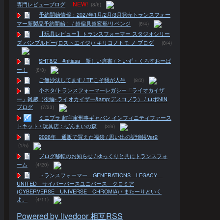
NEW!
専門レビューブログ
(8/6)
予約開始情報：2027年1月/2月/3月発売トランスフォー
マー新製品予約開始！ / 超偏見超変形/リベンジ
(8/4)
【玩具レビュー】トランスフォーマー スタジオシリー
ズ バンブルビー(ロストエイジ) / キリコノトモ ノ ブログ
(8/4)
SHT8/2 #nitiasa 新しい肩書 / といず・くろすおーば
ー！
(8/3)
ご無沙汰してます / TFこそ我が人生
(8/2)
小ネタ/トランスフォーマーレガシー「ライオカイザ
ー」雑感（後編･ライオカイザー&amp;デスコブラ） / ロボNIN
ブログ
(7/23)
ミニプラ 超宇宙刑事ギャバン インフィニティファース
トキット / 玩具店：ぜんまいの森
(3/6)
2026年 通販で買えた福袋 / 思い出の記憶帳Ver2
(1/5)
ブログ移転のお知らせ / ゆっくりと共にトランスフォ
ーム
(4/20)
トランスフォーマー GENERATIONS LEGACY
UNITED サイバーバースユニバース クロミア
(CYBERVERSE UNIVERSE CHROMIA) / またーりといく
よ。
(4/11)
Powered by livedoor 相互RSS