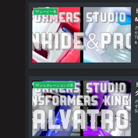
TFムービー系
T
& 
TFジェネレーションズ系
S