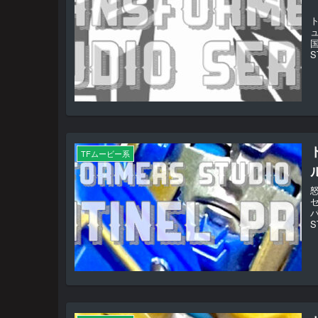
S
TFムービー系
S