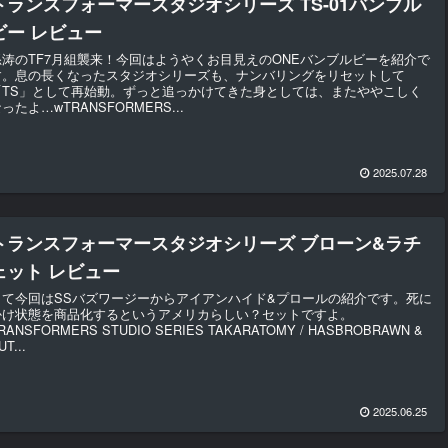
トランスフォーマースタジオシリーズ TS-01バンブル
ビー レビュー
怒涛のTF7月組襲来！今回はようやくお目見えのONEバンブルビーを紹介で
す。息の長くなったスタジオシリーズも、ナンバリングをリセットして
「TS」として再始動。ずっと追っかけてきた身としては、またややこしく
ったよ…wTRANSFORMERS...
2025.07.28
トランスフォーマースタジオシリーズ ブローン&ラチ
ェット レビュー
さて今回はSSバズワージーからアイアンハイド&プロールの紹介です。死に
かけ状態を商品化するというアメリカらしい？セットですよ。
RANSFORMERS STUDIO SERIES TAKARATOMY / HASBROBRAWN &
UT...
2025.06.25