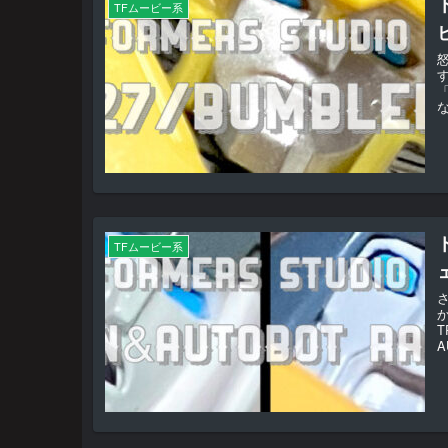
TFムービー系
な
TFムービー系
T
A