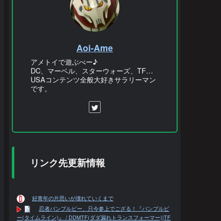
Aoi-Ame
アメトイで遊ぶべー♪
DC、マーベル、スターウォーズ、TF…
USAコンテンツ全般大好きサラリーマン
です。
リンク先更新情報
好青年の片思いが壊れていくまで
忍者バンブルビー、只今参上でござる！『バンブルビ
ー(タイムライン)』 / DDMTF(ダダ漏れトランスフォーマー)|TF