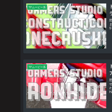
TFムービー系
S
TFムービー系
わ
H