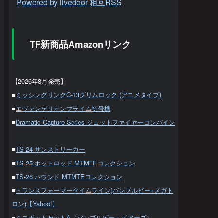
Powered by livedoor 相互RSS
TF新商品Amazonリンク
【2026年8月発売】
■
ミッシングリンクC-13グリムロック (アニメタイプ)
■
エヴァンゲリオンプライム初号機
■
Dramatic Capture Series ジェットファイヤーコンバイン
■
TS-24 サンストリーカー
■
TS-25 ホットロッド MTMTEコレクション
■
TS-26 ハウンド MTMTEコレクション
■
トランスフォーマータイムライン(バンブルビー+メガト
ロン)【Yahoo!】
■
ミニボットセットA（バンブルビー＋ギアーズ）