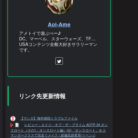
Aoi-Ame
アメトイで遊ぶべー♪
DC、マーベル、スターウォーズ、TF…
USAコンテンツ全般大好きサラリーマン
です。
リンク先更新情報
【マンガ】海外病院トラブルファイル
レビュー：エイジ・オブ・ザ・プライム AOTP-34 オン
スロート（その1：オンスロート編）|G1「オンスロート」をコ
マンダークラスで完全リメイク / 超偏見超変形/リベンジ