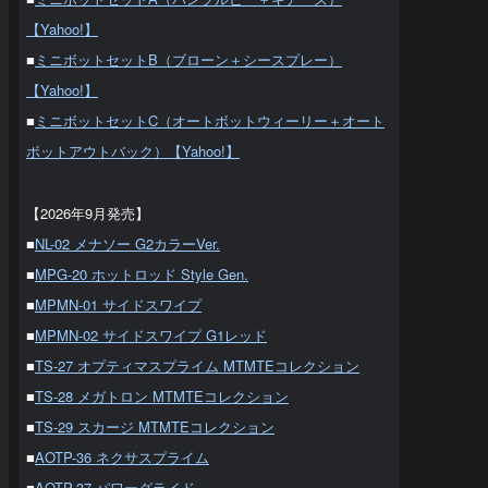
【Yahoo!】
■
ミニボットセットB（ブローン＋シースプレー）
【Yahoo!】
■
ミニボットセットC（オートボットウィーリー＋オート
ボットアウトバック）【Yahoo!】
【2026年9月発売】
■
NL-02 メナソー G2カラーVer.
■
MPG-20 ホットロッド Style Gen.
■
MPMN-01 サイドスワイプ
■
MPMN-02 サイドスワイプ G1レッド
■
TS-27 オプティマスプライム MTMTEコレクション
■
TS-28 メガトロン MTMTEコレクション
■
TS-29 スカージ MTMTEコレクション
■
AOTP-36 ネクサスプライム
■
AOTP-37 パワーグライド