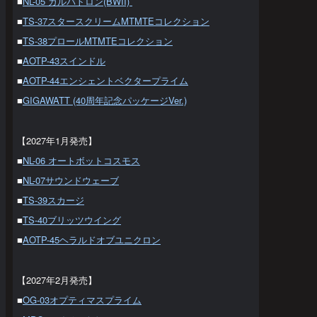
■
NL-05 ガルバトロン(BWII)
■
TS-37スタースクリームMTMTEコレクション
■
TS-38プロールMTMTEコレクション
■
AOTP-43スインドル
■
AOTP-44エンシェントベクタープライム
■
GIGAWATT (40周年記念パッケージVer.)
【2027年1月発売】
■
NL-06 オートボットコスモス
■
NL-07サウンドウェーブ
■
TS-39スカージ
■
TS-40ブリッツウイング
■
AOTP-45ヘラルドオブユニクロン
【2027年2月発売】
■
OG-03オプティマスプライム