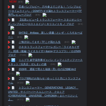
NEW!
(8/8)
忍者バンブルビー、只今参上でござる！『バンブルビ
ー(タイムライン)』 / DDMTF(ダダ漏れトランスフォーマー)|TF
専門レビューブログ
(8/6)
【玩具レビュー】トランスフォーマー スタジオシリー
ズ バンブルビー(ロストエイジ) / キリコノトモ ノ ブログ
(8/4)
SHT8/2 #nitiasa 新しい肩書 / といず・くろすおーば
ー！
(8/3)
ご無沙汰してます / TFこそ我が人生
(8/2)
小ネタ/トランスフォーマーレガシー「ライオカイザ
ー」雑感（後編･ライオカイザー&amp;デスコブラ） / ロボNIN
ブログ
(7/23)
ミニプラ 超宇宙刑事ギャバン インフィニティファース
トキット / 玩具店：ぜんまいの森
(3/6)
2026年 通販で買えた福袋 / 思い出の記憶帳Ver2
(1/5)
ブログ移転のお知らせ / ゆっくりと共にトランスフォ
ーム
(4/20)
トランスフォーマー GENERATIONS LEGACY
UNITED サイバーバースユニバース クロミア
(CYBERVERSE UNIVERSE CHROMIA) / またーりといく
よ。
(4/11)