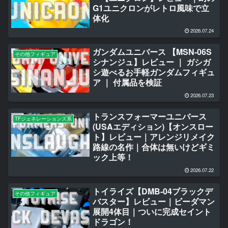
G1ユニクロンがレトロ風味で立
体化
2026.07.24
ガンダムユニバース 【MSN-06S
その他フィギュア
シナンジュ】レビュー ｜ ガシガ
シ遊べるお手軽ガンダムフィギュ
ア ｜ 付属品を検証
2026.07.23
トランスフォーマーユニバース
TFジェネレーションズ系
(USAエディション)【オンスロー
ト】レビュー｜アレンジリメイク
路線の名作｜合体は無いけどギミ
ック上等！
2026.07.22
トイライズ【DMB-04ブラックデ
その他フィギュア
バスター】レビュー｜ビーダマン
展開4体目｜ついに完成セイント
ドラゴン！