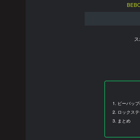
BEBO
ス
ビーバップ(B
ロックステディ
まとめ