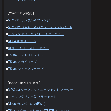
【2026年11月発売】
■
MPG-21 ランブル＆フレンジー
■
MPG-22 ジャガー＆バズソー＆ラットバット
■
ミッシングリンクC-14 アイアンハイド
■
NL-04 ギガストーム
■
AOTP-EX モンストラクター
■
TS-34 アストロトレイン
■
TS-35 スカイワープ
■
TS-36 ショックウェーブ
【2026年12月下旬発売】
■
MPG-23 シークレットエージェント アーシー
■
ミッシングリンクC-15ラチェット
■
NL-05 ガルバトロン(BWII)
■
TS-37スタースクリームMTMTEコレクション