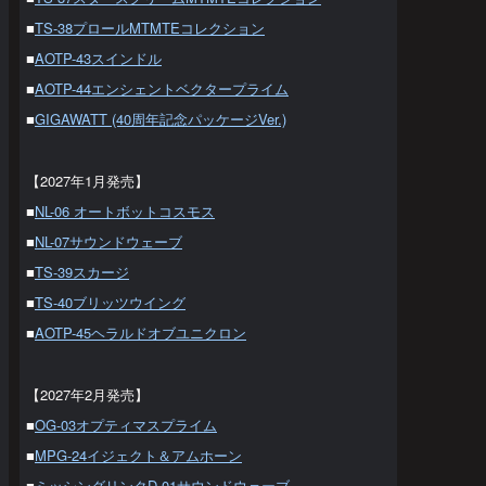
■
TS-38プロールMTMTEコレクション
■
AOTP-43スインドル
■
AOTP-44エンシェントベクタープライム
■
GIGAWATT (40周年記念パッケージVer.)
【2027年1月発売】
■
NL-06 オートボットコスモス
■
NL-07サウンドウェーブ
■
TS-39スカージ
■
TS-40ブリッツウイング
■
AOTP-45ヘラルドオブユニクロン
【2027年2月発売】
■
OG-03オプティマスプライム
■
MPG-24イジェクト＆アムホーン
■
ミッシングリンクD-01サウンドウェーブ