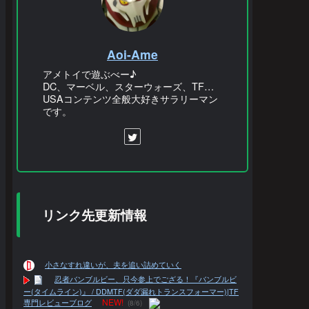
Aoi-Ame
アメトイで遊ぶべー♪
DC、マーベル、スターウォーズ、TF…
USAコンテンツ全般大好きサラリーマン
です。
リンク先更新情報
小さなすれ違いが、夫を追い詰めていく
忍者バンブルビー、只今参上でござる！『バンブルビ
ー(タイムライン)』 / DDMTF(ダダ漏れトランスフォーマー)|TF
NEW!
専門レビューブログ
(8/6)