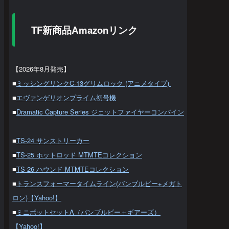
TF新商品Amazonリンク
【2026年8月発売】
■
ミッシングリンクC-13グリムロック (アニメタイプ)
■
エヴァンゲリオンプライム初号機
■
Dramatic Capture Series ジェットファイヤーコンバイン
■
TS-24 サンストリーカー
■
TS-25 ホットロッド MTMTEコレクション
■
TS-26 ハウンド MTMTEコレクション
■
トランスフォーマータイムライン(バンブルビー+メガト
ロン)【Yahoo!】
■
ミニボットセットA（バンブルビー＋ギアーズ）
【Yahoo!】