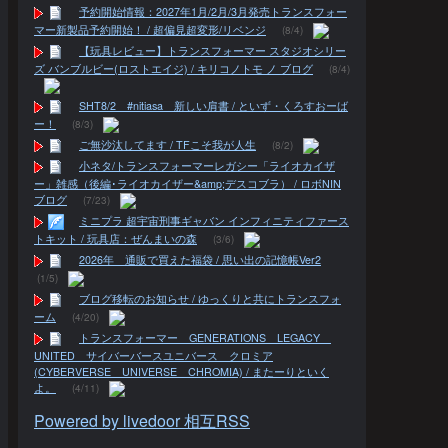
予約開始情報：2027年1月/2月/3月発売トランスフォー
マー新製品予約開始！ / 超偏見超変形/リベンジ
(8/4)
【玩具レビュー】トランスフォーマー スタジオシリー
ズ バンブルビー(ロストエイジ) / キリコノトモ ノ ブログ
(8/4)
SHT8/2 #nitiasa 新しい肩書 / といず・くろすおーば
ー！
(8/3)
ご無沙汰してます / TFこそ我が人生
(8/2)
小ネタ/トランスフォーマーレガシー「ライオカイザ
ー」雑感（後編･ライオカイザー&amp;デスコブラ） / ロボNIN
ブログ
(7/23)
ミニプラ 超宇宙刑事ギャバン インフィニティファース
トキット / 玩具店：ぜんまいの森
(3/6)
2026年 通販で買えた福袋 / 思い出の記憶帳Ver2
(1/5)
ブログ移転のお知らせ / ゆっくりと共にトランスフォ
ーム
(4/20)
トランスフォーマー GENERATIONS LEGACY
UNITED サイバーバースユニバース クロミア
(CYBERVERSE UNIVERSE CHROMIA) / またーりといく
よ。
(4/11)
Powered by livedoor 相互RSS