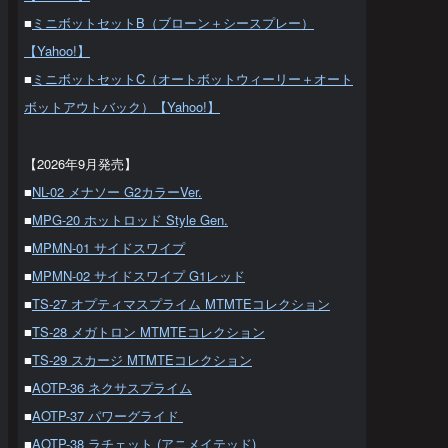
■
ミニボットセットB（ブローン＋シースプレー）
【Yahoo!】
■
ミニボットセットC（オートボットウィーリー＋オート
ボットアウトバック）【Yahoo!】
【2026年9月発売】
■
NL-02 メナソー G2カラーVer.
■
MPG-20 ホットロッド Style Gen.
■
MPMN-01 サイドスワイプ
■
MPMN-02 サイドスワイプ G1レッド
■
TS-27 オプティマスプライム MTMTEコレクション
■
TS-28 メガトロン MTMTEコレクション
■
TS-29 スカージ MTMTEコレクション
■
AOTP-36 ネクサスプライム
■
AOTP-37 パワーグライド
■
AOTP-38 ラチェット (アニメイテッド)