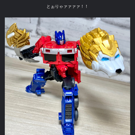
とぉりゃァァァァ！！