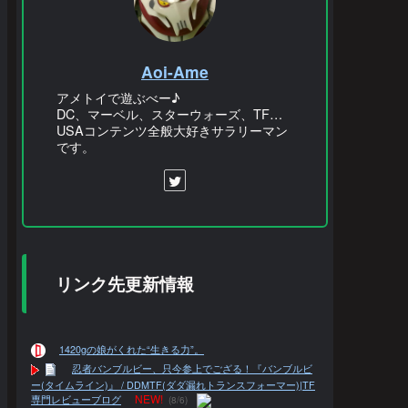
Aoi-Ame
アメトイで遊ぶべー♪
DC、マーベル、スターウォーズ、TF…
USAコンテンツ全般大好きサラリーマン
です。
リンク先更新情報
1420gの娘がくれた“生きる力”。
忍者バンブルビー、只今参上でござる！『バンブルビ
ー(タイムライン)』 / DDMTF(ダダ漏れトランスフォーマー)|TF
NEW!
専門レビューブログ
(8/6)