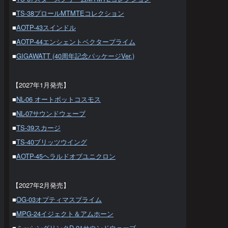
■
TS-38プロールMTMTEコレクション
■
AOTP-43スインドル
■
AOTP-44エンシェントベクタープライム
■
GIGAWATT (40周年記念パッケージVer.)
【2027年1月発売】
■
NL-06 オートボットコスモス
■
NL-07サウンドウェーブ
■
TS-39スカージ
■
TS-40ブリッツウイング
■
AOTP-45ヘラルドオブユニクロン
【2027年2月発売】
■
OG-03オプティマスプライム
■
MPG-24イジェクト＆アムホーン
■
ミッシングリンクD-01サウンドウェーブ