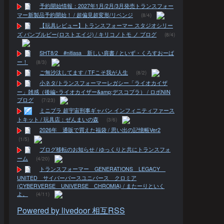
予約開始情報：2027年1月/2月/3月発売トランスフォー
マー新製品予約開始！ / 超偏見超変形/リベンジ
(8/4)
【玩具レビュー】トランスフォーマー スタジオシリー
ズ バンブルビー(ロストエイジ) / キリコノトモ ノ ブログ
(8/4)
SHT8/2 #nitiasa 新しい肩書 / といず・くろすおーば
ー！
(8/3)
ご無沙汰してます / TFこそ我が人生
(8/2)
小ネタ/トランスフォーマーレガシー「ライオカイザ
ー」雑感（後編･ライオカイザー&amp;デスコブラ） / ロボNIN
ブログ
(7/23)
ミニプラ 超宇宙刑事ギャバン インフィニティファース
トキット / 玩具店：ぜんまいの森
(3/6)
2026年 通販で買えた福袋 / 思い出の記憶帳Ver2
(1/5)
ブログ移転のお知らせ / ゆっくりと共にトランスフォ
ーム
(4/20)
トランスフォーマー GENERATIONS LEGACY
UNITED サイバーバースユニバース クロミア
(CYBERVERSE UNIVERSE CHROMIA) / またーりといく
よ。
(4/11)
Powered by livedoor 相互RSS