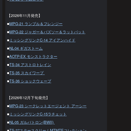
【2026年11月発売】
■
MPG-21 ランブル＆フレンジー
■
MPG-22 ジャガー＆バズソー＆ラットバット
■
ミッシングリンクC-14 アイアンハイド
■
NL-04 ギガストーム
■
AOTP-EX モンストラクター
■
TS-34 アストロトレイン
■
TS-35 スカイワープ
■
TS-36 ショックウェーブ
【2026年12月下旬発売】
■
MPG-23 シークレットエージェント アーシー
■
ミッシングリンクC-15ラチェット
■
NL-05 ガルバトロン(BWII)
■
TS-37スタースクリームMTMTEコレクション