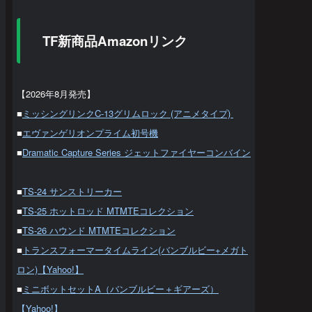
TF新商品Amazonリンク
【2026年8月発売】
■
ミッシングリンクC-13グリムロック (アニメタイプ)
■
エヴァンゲリオンプライム初号機
■
Dramatic Capture Series ジェットファイヤーコンバイン
■
TS-24 サンストリーカー
■
TS-25 ホットロッド MTMTEコレクション
■
TS-26 ハウンド MTMTEコレクション
■
トランスフォーマータイムライン(バンブルビー+メガト
ロン)【Yahoo!】
■
ミニボットセットA（バンブルビー＋ギアーズ）
【Yahoo!】