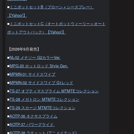
■
ミニボットセットB（ブローン＋シースプレー）
【Yahoo!】
■
ミニボットセットC（オートボットウィーリー＋オート
ボットアウトバック）【Yahoo!】
【2026年9月発売】
■
NL-02 メナソー G2カラーVer.
■
MPG-20 ホットロッド Style Gen.
■
MPMN-01 サイドスワイプ
■
MPMN-02 サイドスワイプ G1レッド
■
TS-27 オプティマスプライム MTMTEコレクション
■
TS-28 メガトロン MTMTEコレクション
■
TS-29 スカージ MTMTEコレクション
■
AOTP-36 ネクサスプライム
■
AOTP-37 パワーグライド
■
AOTP-38 ラチェット (アニメイテッド)