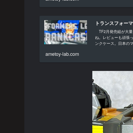
トランスフォーマー
TF2月発売組が大
ね。レビューも頑張
ンクケース。日本の
の１...
ametoy-lab.com