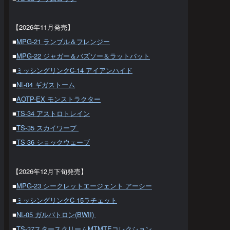
【2026年11月発売】
■
MPG-21 ランブル＆フレンジー
■
MPG-22 ジャガー＆バズソー＆ラットバット
■
ミッシングリンクC-14 アイアンハイド
■
NL-04 ギガストーム
■
AOTP-EX モンストラクター
■
TS-34 アストロトレイン
■
TS-35 スカイワープ
■
TS-36 ショックウェーブ
【2026年12月下旬発売】
■
MPG-23 シークレットエージェント アーシー
■
ミッシングリンクC-15ラチェット
■
NL-05 ガルバトロン(BWII)
■
TS-37スタースクリームMTMTEコレクション