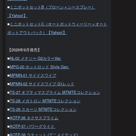
■
ミニボットセットB（ブローン＋シースプレー）
【Yahoo!】
■
ミニボットセットC（オートボットウィーリー＋オート
ボットアウトバック）【Yahoo!】
【2026年9月発売】
■
NL-02 メナソー G2カラーVer.
■
MPG-20 ホットロッド Style Gen.
■
MPMN-01 サイドスワイプ
■
MPMN-02 サイドスワイプ G1レッド
■
TS-27 オプティマスプライム MTMTEコレクション
■
TS-28 メガトロン MTMTEコレクション
■
TS-29 スカージ MTMTEコレクション
■
AOTP-36 ネクサスプライム
■
AOTP-37 パワーグライド
■
AOTP-38 ラチェット (アニメイテッド)