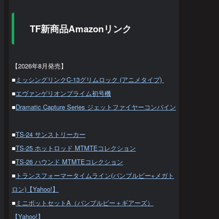
TF新商品Amazonリンク
【2026年8月発売】
■
ミッシングリンクC-13グリムロック (アニメタイプ)
■
エヴァンゲリオンプライム初号機
■
Dramatic Capture Series ジェットファイヤーコンバイン
■
TS-24 サンストリーカー
■
TS-25 ホットロッド MTMTEコレクション
■
TS-26 ハウンド MTMTEコレクション
■
トランスフォーマータイムライン(バンブルビー+メガト
ロン)【Yahoo!】
■
ミニボットセットA（バンブルビー＋ギアーズ）
【Yahoo!】