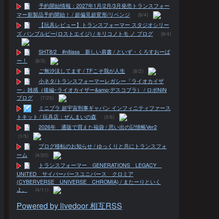
予約開始情報：2027年1月/2月/3月発売トランスフォー
マー新製品予約開始！ / 超偏見超変形/リベンジ
(8/4)
【玩具レビュー】トランスフォーマー スタジオシリー
ズ バンブルビー(ロストエイジ) / キリコノトモ ノ ブログ
(8/4)
SHT8/2 #nitiasa 新しい肩書 / といず・くろすおーば
ー！
(8/3)
ご無沙汰してます / TFこそ我が人生
(8/2)
小ネタ/トランスフォーマーレガシー「ライオカイザ
ー」雑感（後編･ライオカイザー&amp;デスコブラ） / ロボNIN
ブログ
(7/23)
ミニプラ 超宇宙刑事ギャバン インフィニティファース
トキット / 玩具店：ぜんまいの森
(3/6)
2026年 通販で買えた福袋 / 思い出の記憶帳Ver2
(1/5)
ブログ移転のお知らせ / ゆっくりと共にトランスフォ
ーム
(4/20)
トランスフォーマー GENERATIONS LEGACY
UNITED サイバーバースユニバース クロミア
(CYBERVERSE UNIVERSE CHROMIA) / またーりといく
よ。
(4/11)
Powered by livedoor 相互RSS