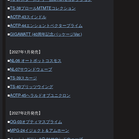
■
TS-38プロールMTMTEコレクション
■
AOTP-43スインドル
■
AOTP-44エンシェントベクタープライム
■
GIGAWATT (40周年記念パッケージVer.)
【2027年1月発売】
■
NL-06 オートボットコスモス
■
NL-07サウンドウェーブ
■
TS-39スカージ
■
TS-40ブリッツウイング
■
AOTP-45ヘラルドオブユニクロン
【2027年2月発売】
■
OG-03オプティマスプライム
■
MPG-24イジェクト＆アムホーン
■
ミッシングリンクD-01サウンドウェーブ