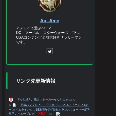
Aoi-Ame
アメトイで遊ぶべー♪
DC、マーベル、スターウォーズ、TF…
USAコンテンツ全般大好きサラリーマン
です。
リンク先更新情報
ずっと好き。俺はストーカーなんかじゃない。
忍者バンブルビー、只今参上でござる！『バンブルビ
ー(タイムライン)』 / DDMTF(ダダ漏れトランスフォーマー)|TF
NEW!
専門レビューブログ
(8/6)