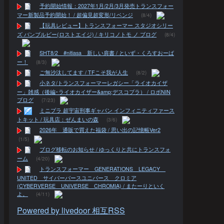
予約開始情報：2027年1月/2月/3月発売トランスフォー
マー新製品予約開始！ / 超偏見超変形/リベンジ
(8/4)
【玩具レビュー】トランスフォーマー スタジオシリー
ズ バンブルビー(ロストエイジ) / キリコノトモ ノ ブログ
(8/4)
SHT8/2 #nitiasa 新しい肩書 / といず・くろすおーば
ー！
(8/3)
ご無沙汰してます / TFこそ我が人生
(8/2)
小ネタ/トランスフォーマーレガシー「ライオカイザ
ー」雑感（後編･ライオカイザー&amp;デスコブラ） / ロボNIN
ブログ
(7/23)
ミニプラ 超宇宙刑事ギャバン インフィニティファース
トキット / 玩具店：ぜんまいの森
(3/6)
2026年 通販で買えた福袋 / 思い出の記憶帳Ver2
(1/5)
ブログ移転のお知らせ / ゆっくりと共にトランスフォ
ーム
(4/20)
トランスフォーマー GENERATIONS LEGACY
UNITED サイバーバースユニバース クロミア
(CYBERVERSE UNIVERSE CHROMIA) / またーりといく
よ。
(4/11)
Powered by livedoor 相互RSS