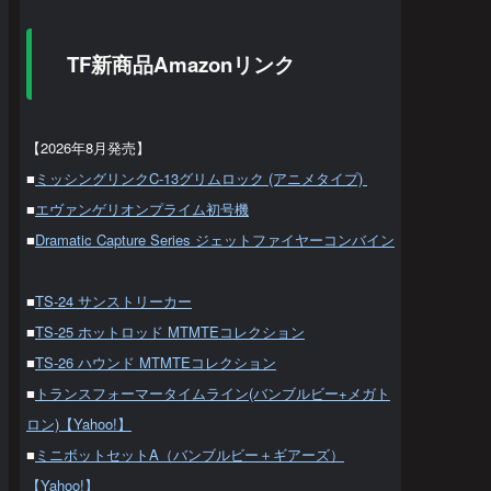
TF新商品Amazonリンク
【2026年8月発売】
■
ミッシングリンクC-13グリムロック (アニメタイプ)
■
エヴァンゲリオンプライム初号機
■
Dramatic Capture Series ジェットファイヤーコンバイン
■
TS-24 サンストリーカー
■
TS-25 ホットロッド MTMTEコレクション
■
TS-26 ハウンド MTMTEコレクション
■
トランスフォーマータイムライン(バンブルビー+メガト
ロン)【Yahoo!】
■
ミニボットセットA（バンブルビー＋ギアーズ）
【Yahoo!】