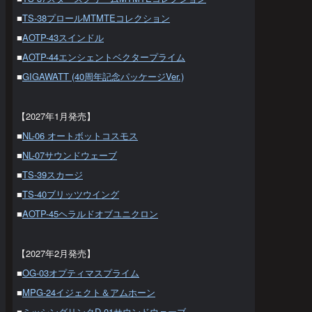
■
TS-38プロールMTMTEコレクション
■
AOTP-43スインドル
■
AOTP-44エンシェントベクタープライム
■
GIGAWATT (40周年記念パッケージVer.)
【2027年1月発売】
■
NL-06 オートボットコスモス
■
NL-07サウンドウェーブ
■
TS-39スカージ
■
TS-40ブリッツウイング
■
AOTP-45ヘラルドオブユニクロン
【2027年2月発売】
■
OG-03オプティマスプライム
■
MPG-24イジェクト＆アムホーン
■
ミッシングリンクD-01サウンドウェーブ