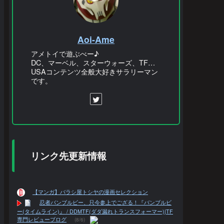
Aoi-Ame
アメトイで遊ぶべー♪
DC、マーベル、スターウォーズ、TF…
USAコンテンツ全般大好きサラリーマン
です。
リンク先更新情報
【マンガ】バラシ屋トシヤの漫画セレクション
忍者バンブルビー、只今参上でござる！『バンブルビ
ー(タイムライン)』 / DDMTF(ダダ漏れトランスフォーマー)|TF
専門レビューブログ
(8/6)