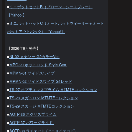
■
ミニボットセットB（ブローン＋シースプレー）
【Yahoo!】
■
ミニボットセットC（オートボットウィーリー＋オート
ボットアウトバック）【Yahoo!】
【2026年9月発売】
■
NL-02 メナソー G2カラーVer.
■
MPG-20 ホットロッド Style Gen.
■
MPMN-01 サイドスワイプ
■
MPMN-02 サイドスワイプ G1レッド
■
TS-27 オプティマスプライム MTMTEコレクション
■
TS-28 メガトロン MTMTEコレクション
■
TS-29 スカージ MTMTEコレクション
■
AOTP-36 ネクサスプライム
■
AOTP-37 パワーグライド
■
AOTP-38 ラチェット (アニメイテッド)