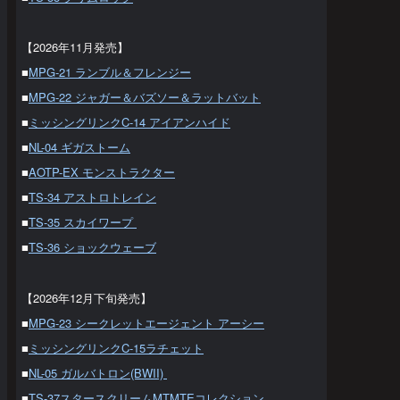
【2026年11月発売】
■
MPG-21 ランブル＆フレンジー
■
MPG-22 ジャガー＆バズソー＆ラットバット
■
ミッシングリンクC-14 アイアンハイド
■
NL-04 ギガストーム
■
AOTP-EX モンストラクター
■
TS-34 アストロトレイン
■
TS-35 スカイワープ
■
TS-36 ショックウェーブ
【2026年12月下旬発売】
■
MPG-23 シークレットエージェント アーシー
■
ミッシングリンクC-15ラチェット
■
NL-05 ガルバトロン(BWII)
■
TS-37スタースクリームMTMTEコレクション