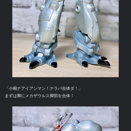
「小癪ナアイアンマン！ナラバ合体ダ！」
まずは脚にメカザウルス脚部を合体！