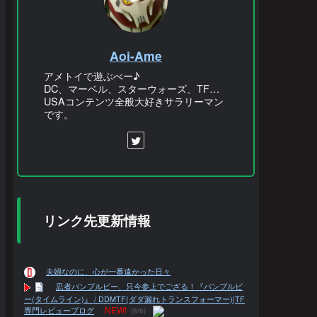
Aoi-Ame
アメトイで遊ぶべー♪
DC、マーベル、スターウォーズ、TF…
USAコンテンツ全般大好きサラリーマン
です。
リンク先更新情報
夫婦なのに、心が一番遠かった日々
忍者バンブルビー、只今参上でござる！『バンブルビ
ー(タイムライン)』 / DDMTF(ダダ漏れトランスフォーマー)|TF
NEW!
専門レビューブログ
(8/6)