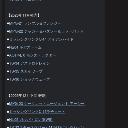
【2026年11月発売】
■
MPG-21 ランブル＆フレンジー
■
MPG-22 ジャガー＆バズソー＆ラットバット
■
ミッシングリンクC-14 アイアンハイド
■
NL-04 ギガストーム
■
AOTP-EX モンストラクター
■
TS-34 アストロトレイン
■
TS-35 スカイワープ
■
TS-36 ショックウェーブ
【2026年12月下旬発売】
■
MPG-23 シークレットエージェント アーシー
■
ミッシングリンクC-15ラチェット
■
NL-05 ガルバトロン(BWII)
■
TS-37スタースクリームMTMTEコレクション