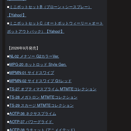
■
ミニボットセットB（ブローン＋シースプレー）
【Yahoo!】
■
ミニボットセットC（オートボットウィーリー＋オート
ボットアウトバック）【Yahoo!】
【2026年9月発売】
■
NL-02 メナソー G2カラーVer.
■
MPG-20 ホットロッド Style Gen.
■
MPMN-01 サイドスワイプ
■
MPMN-02 サイドスワイプ G1レッド
■
TS-27 オプティマスプライム MTMTEコレクション
■
TS-28 メガトロン MTMTEコレクション
■
TS-29 スカージ MTMTEコレクション
■
AOTP-36 ネクサスプライム
■
AOTP-37 パワーグライド
■
AOTP-38 ラチェット (アニメイテッド)