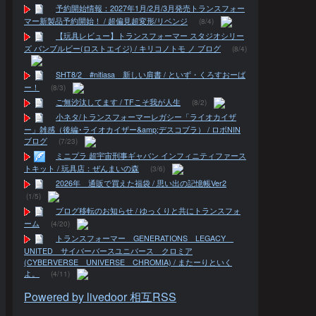
予約開始情報：2027年1月/2月/3月発売トランスフォー
マー新製品予約開始！ / 超偏見超変形/リベンジ
(8/4)
【玩具レビュー】トランスフォーマー スタジオシリー
ズ バンブルビー(ロストエイジ) / キリコノトモ ノ ブログ
(8/4)
SHT8/2 #nitiasa 新しい肩書 / といず・くろすおーば
ー！
(8/3)
ご無沙汰してます / TFこそ我が人生
(8/2)
小ネタ/トランスフォーマーレガシー「ライオカイザ
ー」雑感（後編･ライオカイザー&amp;デスコブラ） / ロボNIN
ブログ
(7/23)
ミニプラ 超宇宙刑事ギャバン インフィニティファース
トキット / 玩具店：ぜんまいの森
(3/6)
2026年 通販で買えた福袋 / 思い出の記憶帳Ver2
(1/5)
ブログ移転のお知らせ / ゆっくりと共にトランスフォ
ーム
(4/20)
トランスフォーマー GENERATIONS LEGACY
UNITED サイバーバースユニバース クロミア
(CYBERVERSE UNIVERSE CHROMIA) / またーりといく
よ。
(4/11)
Powered by livedoor 相互RSS