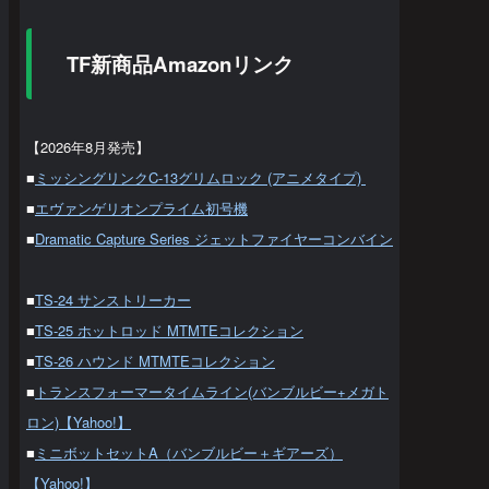
TF新商品Amazonリンク
【2026年8月発売】
■
ミッシングリンクC-13グリムロック (アニメタイプ)
■
エヴァンゲリオンプライム初号機
■
Dramatic Capture Series ジェットファイヤーコンバイン
■
TS-24 サンストリーカー
■
TS-25 ホットロッド MTMTEコレクション
■
TS-26 ハウンド MTMTEコレクション
■
トランスフォーマータイムライン(バンブルビー+メガト
ロン)【Yahoo!】
■
ミニボットセットA（バンブルビー＋ギアーズ）
【Yahoo!】