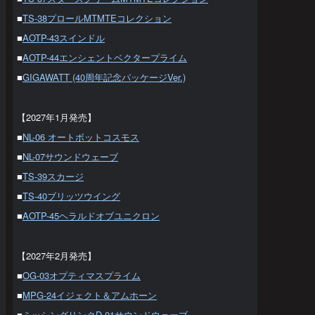
■
TS-38プロールMTMTEコレクション
■
AOTP-43スインドル
■
AOTP-44エンシェントベクタープライム
■
GIGAWATT (40周年記念パッケージVer.)
【2027年1月発売】
■
NL-06 オートボットコスモス
■
NL-07サウンドウェーブ
■
TS-39スカージ
■
TS-40ブリッツウイング
■
AOTP-45ヘラルドオブユニクロン
【2027年2月発売】
■
OG-03オプティマスプライム
■
MPG-24イジェクト＆アムホーン
■
ミッシングリンクD-01サウンドウェーブ