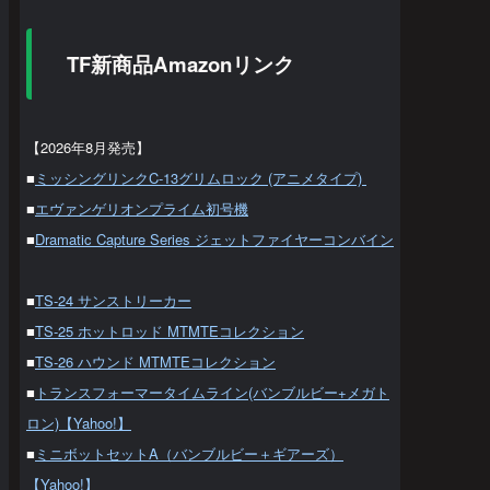
TF新商品Amazonリンク
【2026年8月発売】
■
ミッシングリンクC-13グリムロック (アニメタイプ)
■
エヴァンゲリオンプライム初号機
■
Dramatic Capture Series ジェットファイヤーコンバイン
■
TS-24 サンストリーカー
■
TS-25 ホットロッド MTMTEコレクション
■
TS-26 ハウンド MTMTEコレクション
■
トランスフォーマータイムライン(バンブルビー+メガト
ロン)【Yahoo!】
■
ミニボットセットA（バンブルビー＋ギアーズ）
【Yahoo!】