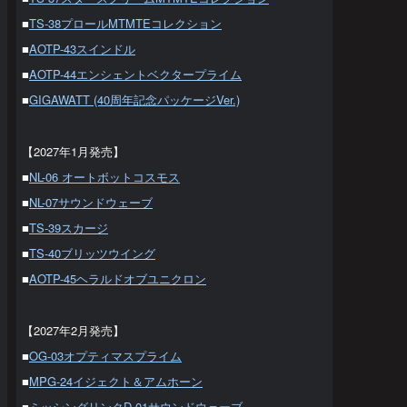
■
TS-38プロールMTMTEコレクション
■
AOTP-43スインドル
■
AOTP-44エンシェントベクタープライム
■
GIGAWATT (40周年記念パッケージVer.)
【2027年1月発売】
■
NL-06 オートボットコスモス
■
NL-07サウンドウェーブ
■
TS-39スカージ
■
TS-40ブリッツウイング
■
AOTP-45ヘラルドオブユニクロン
【2027年2月発売】
■
OG-03オプティマスプライム
■
MPG-24イジェクト＆アムホーン
■
ミッシングリンクD-01サウンドウェーブ