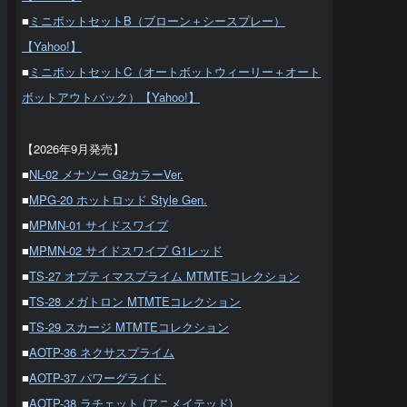
■
ミニボットセットB（ブローン＋シースプレー）
【Yahoo!】
■
ミニボットセットC（オートボットウィーリー＋オート
ボットアウトバック）【Yahoo!】
【2026年9月発売】
■
NL-02 メナソー G2カラーVer.
■
MPG-20 ホットロッド Style Gen.
■
MPMN-01 サイドスワイプ
■
MPMN-02 サイドスワイプ G1レッド
■
TS-27 オプティマスプライム MTMTEコレクション
■
TS-28 メガトロン MTMTEコレクション
■
TS-29 スカージ MTMTEコレクション
■
AOTP-36 ネクサスプライム
■
AOTP-37 パワーグライド
■
AOTP-38 ラチェット (アニメイテッド)