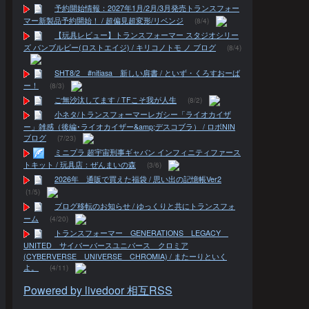
予約開始情報：2027年1月/2月/3月発売トランスフォー
マー新製品予約開始！ / 超偏見超変形/リベンジ
(8/4)
【玩具レビュー】トランスフォーマー スタジオシリー
ズ バンブルビー(ロストエイジ) / キリコノトモ ノ ブログ
(8/4)
SHT8/2 #nitiasa 新しい肩書 / といず・くろすおーば
ー！
(8/3)
ご無沙汰してます / TFこそ我が人生
(8/2)
小ネタ/トランスフォーマーレガシー「ライオカイザ
ー」雑感（後編･ライオカイザー&amp;デスコブラ） / ロボNIN
ブログ
(7/23)
ミニプラ 超宇宙刑事ギャバン インフィニティファース
トキット / 玩具店：ぜんまいの森
(3/6)
2026年 通販で買えた福袋 / 思い出の記憶帳Ver2
(1/5)
ブログ移転のお知らせ / ゆっくりと共にトランスフォ
ーム
(4/20)
トランスフォーマー GENERATIONS LEGACY
UNITED サイバーバースユニバース クロミア
(CYBERVERSE UNIVERSE CHROMIA) / またーりといく
よ。
(4/11)
Powered by livedoor 相互RSS