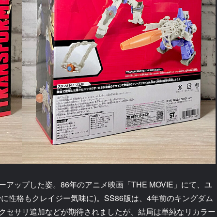
ップした姿。86年のアニメ映画「THE MOVIE」にて、ユ
に性格もクレイジー気味に)。SS86版は、4年前のキングダム
クセサリ追加などが期待されましたが、結局は単純なリカラー