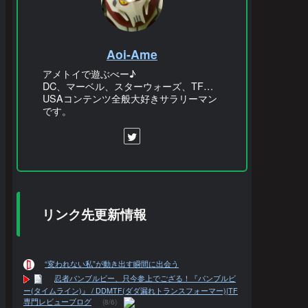
Aoi-Ame
アメトイで遊ぶべー♪
DC、マーベル、スターウォーズ、TF…
USAコンテンツ全般大好きサラリーマン
です。
リンク先更新情報
“変われない私”が動き出す瞬間に出会う
忍者バンブルビー、只今参上でござる！『バンブルビ
ー(タイムライン)』 / DDMTF(ダダ漏れトランスフォーマー)|TF
専門レビューブログ
(8/6)