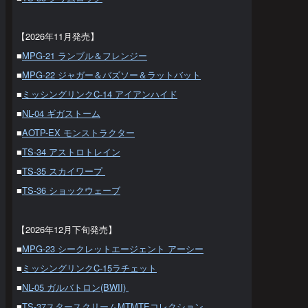
【2026年11月発売】
■
MPG-21 ランブル＆フレンジー
■
MPG-22 ジャガー＆バズソー＆ラットバット
■
ミッシングリンクC-14 アイアンハイド
■
NL-04 ギガストーム
■
AOTP-EX モンストラクター
■
TS-34 アストロトレイン
■
TS-35 スカイワープ
■
TS-36 ショックウェーブ
【2026年12月下旬発売】
■
MPG-23 シークレットエージェント アーシー
■
ミッシングリンクC-15ラチェット
■
NL-05 ガルバトロン(BWII)
■
TS-37スタースクリームMTMTEコレクション