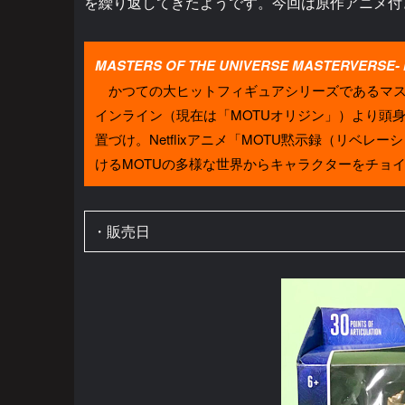
を繰り返してきたようです。今回は原作アニメ付
MASTERS OF THE UNIVERSE MASTERVERSE-
かつての大ヒットフィギュアシリーズであるマスタ
インライン（現在は「MOTUオリジン」）より頭
置づけ。Netflixアニメ「MOTU黙示録（リベ
けるMOTUの多様な世界からキャラクターをチョ
・販売日