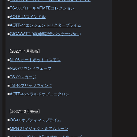
■
TS-38プロールMTMTEコレクション
■
AOTP-43スインドル
■
AOTP-44エンシェントベクタープライム
■
GIGAWATT (40周年記念パッケージVer.)
【2027年1月発売】
■
NL-06 オートボットコスモス
■
NL-07サウンドウェーブ
■
TS-39スカージ
■
TS-40ブリッツウイング
■
AOTP-45ヘラルドオブユニクロン
【2027年2月発売】
■
OG-03オプティマスプライム
■
MPG-24イジェクト＆アムホーン
■
ミッシングリンクD-01サウンドウェーブ