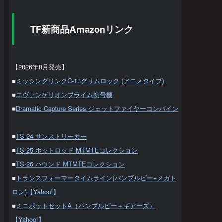
TF新商品Amazonリンク
【2026年8月発売】
■
ミッシングリンクC-13グリムロック (アニメタイプ)
■
エヴァンゲリオンプライム初号機
■
Dramatic Capture Series ジェットファイヤーコンバイン
■
TS-24 サンストリーカー
■
TS-25 ホットロッド MTMTEコレクション
■
TS-26 ハウンド MTMTEコレクション
■
トランスフォーマータイムライン(バンブルビー+メガト
ロン)【Yahoo!】
■
ミニボットセットA（バンブルビー＋ギアーズ）
【Yahoo!】