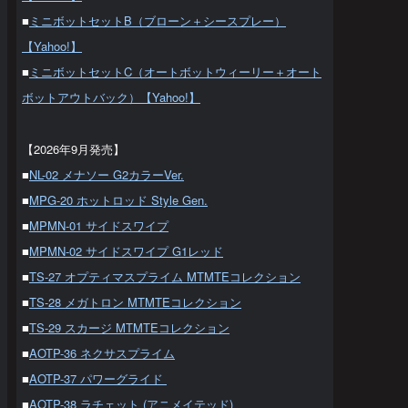
■
ミニボットセットB（ブローン＋シースプレー）
【Yahoo!】
■
ミニボットセットC（オートボットウィーリー＋オート
ボットアウトバック）【Yahoo!】
【2026年9月発売】
■
NL-02 メナソー G2カラーVer.
■
MPG-20 ホットロッド Style Gen.
■
MPMN-01 サイドスワイプ
■
MPMN-02 サイドスワイプ G1レッド
■
TS-27 オプティマスプライム MTMTEコレクション
■
TS-28 メガトロン MTMTEコレクション
■
TS-29 スカージ MTMTEコレクション
■
AOTP-36 ネクサスプライム
■
AOTP-37 パワーグライド
■
AOTP-38 ラチェット (アニメイテッド)