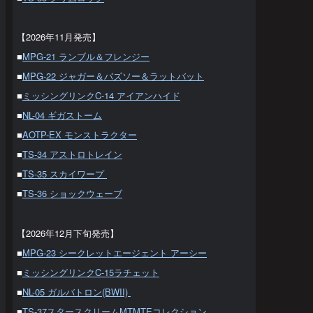
【2026年11月発売】
■
MPG-21 ランブル＆フレンジー
■
MPG-22 ジャガー＆バズソー＆ラットバット
■
ミッシングリンクC-14 アイアンハイド
■
NL-04 ギガストーム
■
AOTP-EX モンストラクター
■
TS-34 アストロトレイン
■
TS-35 スカイワープ
■
TS-36 ショックウェーブ
【2026年12月下旬発売】
■
MPG-23 シークレットエージェント アーシー
■
ミッシングリンクC-15ラチェット
■
NL-05 ガルバトロン(BWII)
■
TS-37スタースクリームMTMTEコレクション