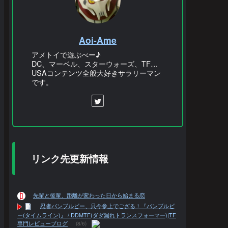
Aoi-Ame
アメトイで遊ぶべー♪
DC、マーベル、スターウォーズ、TF…
USAコンテンツ全般大好きサラリーマン
です。
リンク先更新情報
先輩と後輩、距離が変わった日から始まる恋
忍者バンブルビー、只今参上でござる！『バンブルビ
ー(タイムライン)』 / DDMTF(ダダ漏れトランスフォーマー)|TF
専門レビューブログ
(8/6)