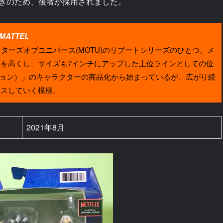
きのため、後者が採用されました。
 MATTEL
ーズオブユニバース(MOTU)のリブートシリーズのひとつ。メ
身を高くし、サイズも7インチにアップした上位ラインとしての位
レーション）」のキャラクターの商品化から始まっているが、広がり続
イスしていく模様。
2021年8月