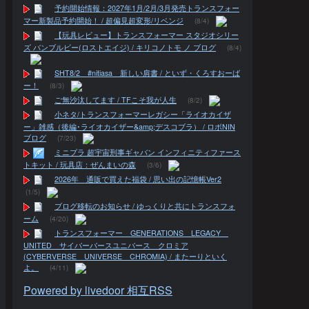
予約開始情報：2027年1月/2月/3月発売トランスフォー
マー新製品予約開始！ / 超偏見超変形/リベンジ
(8/4)
【玩具レビュー】トランスフォーマー スタジオシリー
ズ バンブルビー(ロストエイジ) / キリコノトモ ノ ブログ
(8/4)
SHT8/2 #nitiasa 新しい肩書 / といず・くろすおーば
ー！
(8/3)
ご無沙汰してます / TFこそ我が人生
(8/2)
小ネタ/トランスフォーマーレガシー「ライオカイザ
ー」雑感（後編･ライオカイザー&amp;デスコブラ） / ロボNIN
ブログ
(7/23)
ミニプラ 超宇宙刑事ギャバン インフィニティファース
トキット / 玩具店：ぜんまいの森
(3/6)
2026年 通販で買えた福袋 / 思い出の記憶帳Ver2
(1/5)
ブログ移転のお知らせ / ゆっくりと共にトランスフォ
ーム
(4/20)
トランスフォーマー GENERATIONS LEGACY
UNITED サイバーバースユニバース クロミア
(CYBERVERSE UNIVERSE CHROMIA) / またーりといく
よ。
(4/11)
Powered by livedoor 相互RSS