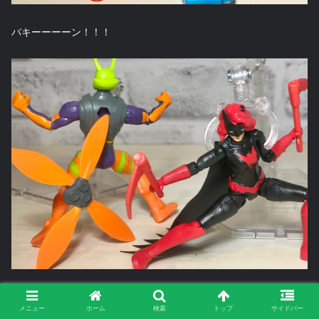
バキーーーーン！！！
続け様にカマでスパスパーン！！
メニュー
ホーム
検索
トップ
サイドバー
「これでもう逃げられないわよ！」「ま、参りました…」