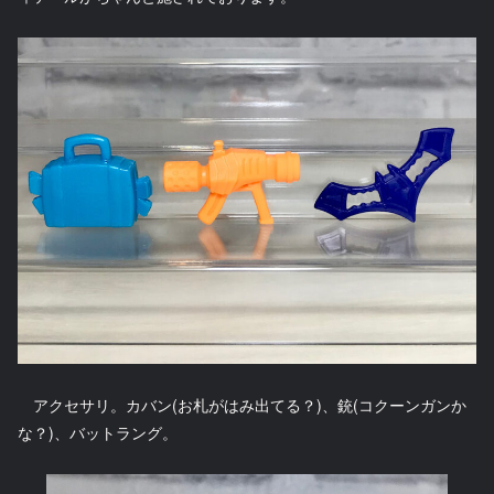
アクセサリ。カバン(お札がはみ出てる？)、銃(コクーンガンか
な？)、バットラング。