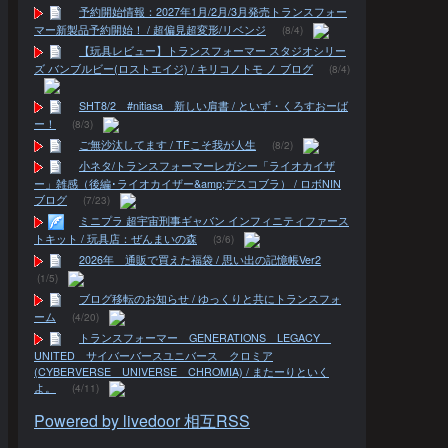
予約開始情報：2027年1月/2月/3月発売トランスフォー
マー新製品予約開始！ / 超偏見超変形/リベンジ
(8/4)
【玩具レビュー】トランスフォーマー スタジオシリー
ズ バンブルビー(ロストエイジ) / キリコノトモ ノ ブログ
(8/4)
SHT8/2 #nitiasa 新しい肩書 / といず・くろすおーば
ー！
(8/3)
ご無沙汰してます / TFこそ我が人生
(8/2)
小ネタ/トランスフォーマーレガシー「ライオカイザ
ー」雑感（後編･ライオカイザー&amp;デスコブラ） / ロボNIN
ブログ
(7/23)
ミニプラ 超宇宙刑事ギャバン インフィニティファース
トキット / 玩具店：ぜんまいの森
(3/6)
2026年 通販で買えた福袋 / 思い出の記憶帳Ver2
(1/5)
ブログ移転のお知らせ / ゆっくりと共にトランスフォ
ーム
(4/20)
トランスフォーマー GENERATIONS LEGACY
UNITED サイバーバースユニバース クロミア
(CYBERVERSE UNIVERSE CHROMIA) / またーりといく
よ。
(4/11)
Powered by livedoor 相互RSS