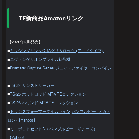
TF新商品Amazonリンク
【2026年8月発売】
■
ミッシングリンクC-13グリムロック (アニメタイプ)
■
エヴァンゲリオンプライム初号機
■
Dramatic Capture Series ジェットファイヤーコンバイン
■
TS-24 サンストリーカー
■
TS-25 ホットロッド MTMTEコレクション
■
TS-26 ハウンド MTMTEコレクション
■
トランスフォーマータイムライン(バンブルビー+メガト
ロン)【Yahoo!】
■
ミニボットセットA（バンブルビー＋ギアーズ）
【Yahoo!】