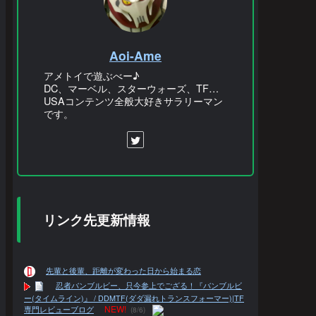
Aoi-Ame
アメトイで遊ぶべー♪
DC、マーベル、スターウォーズ、TF…
USAコンテンツ全般大好きサラリーマン
です。
リンク先更新情報
先輩と後輩、距離が変わった日から始まる恋
忍者バンブルビー、只今参上でござる！『バンブルビ
ー(タイムライン)』 / DDMTF(ダダ漏れトランスフォーマー)|TF
NEW!
専門レビューブログ
(8/6)