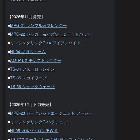
【2026年11月発売】
■
MPG-21 ランブル＆フレンジー
■
MPG-22 ジャガー＆バズソー＆ラットバット
■
ミッシングリンクC-14 アイアンハイド
■
NL-04 ギガストーム
■
AOTP-EX モンストラクター
■
TS-34 アストロトレイン
■
TS-35 スカイワープ
■
TS-36 ショックウェーブ
【2026年12月下旬発売】
■
MPG-23 シークレットエージェント アーシー
■
ミッシングリンクC-15ラチェット
■
NL-05 ガルバトロン(BWII)
■
TS-37スタースクリームMTMTEコレクション