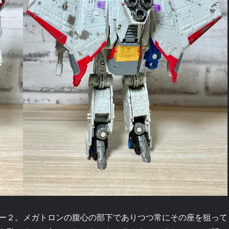
ー２。メガトロンの腹心の部下でありつつ常にその座を狙って