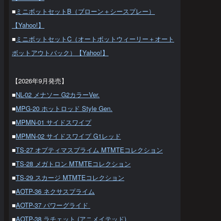
■
ミニボットセットB（ブローン＋シースプレー）
【Yahoo!】
■
ミニボットセットC（オートボットウィーリー＋オート
ボットアウトバック）【Yahoo!】
【2026年9月発売】
■
NL-02 メナソー G2カラーVer.
■
MPG-20 ホットロッド Style Gen.
■
MPMN-01 サイドスワイプ
■
MPMN-02 サイドスワイプ G1レッド
■
TS-27 オプティマスプライム MTMTEコレクション
■
TS-28 メガトロン MTMTEコレクション
■
TS-29 スカージ MTMTEコレクション
■
AOTP-36 ネクサスプライム
■
AOTP-37 パワーグライド
■
AOTP-38 ラチェット (アニメイテッド)