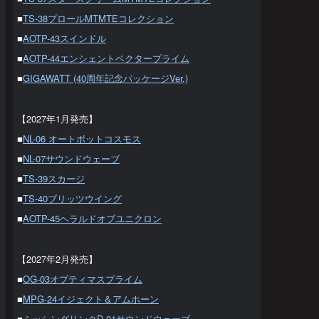
■
TS-38プロールMTMTEコレクション
■
AOTP-43スインドル
■
AOTP-44エンシェントベクタープライム
■
GIGAWATT (40周年記念パッケージVer.)
【2027年1月発売】
■
NL-06 オートボットコスモス
■
NL-07サウンドウェーブ
■
TS-39スカージ
■
TS-40ブリッツウイング
■
AOTP-45ヘラルドオブユニクロン
【2027年2月発売】
■
OG-03オプティマスプライム
■
MPG-24イジェクト＆アムホーン
■
ミッシングリンクD-01サウンドウェーブ