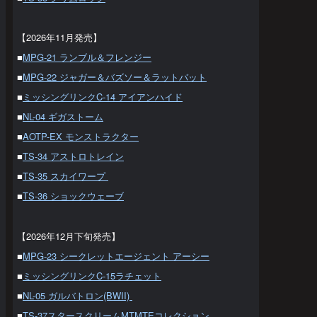
【2026年11月発売】
■
MPG-21 ランブル＆フレンジー
■
MPG-22 ジャガー＆バズソー＆ラットバット
■
ミッシングリンクC-14 アイアンハイド
■
NL-04 ギガストーム
■
AOTP-EX モンストラクター
■
TS-34 アストロトレイン
■
TS-35 スカイワープ
■
TS-36 ショックウェーブ
【2026年12月下旬発売】
■
MPG-23 シークレットエージェント アーシー
■
ミッシングリンクC-15ラチェット
■
NL-05 ガルバトロン(BWII)
■
TS-37スタースクリームMTMTEコレクション