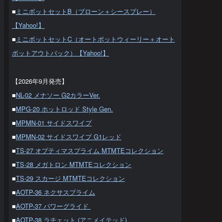
■
ミニボットセットB（ブローン＋シースプレー）
【Yahoo!】
■
ミニボットセットC（オートボットウィーリー＋オート
ボットアウトバック）【Yahoo!】
【2026年9月発売】
■
NL-02 メナソー G2カラーVer.
■
MPG-20 ホットロッド Style Gen.
■
MPMN-01 サイドスワイプ
■
MPMN-02 サイドスワイプ G1レッド
■
TS-27 オプティマスプライム MTMTEコレクション
■
TS-28 メガトロン MTMTEコレクション
■
TS-29 スカージ MTMTEコレクション
■
AOTP-36 ネクサスプライム
■
AOTP-37 パワーグライド
■
AOTP-38 ラチェット (アニメイテッド)