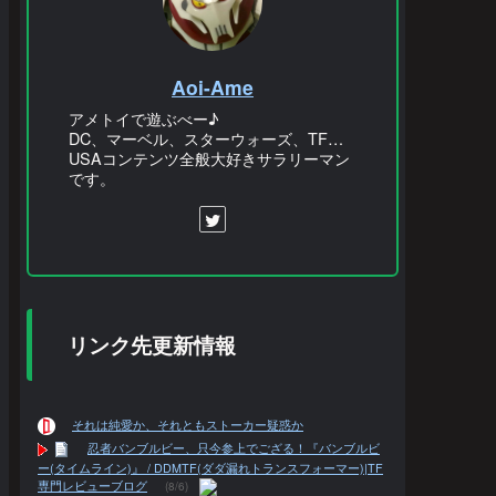
Aoi-Ame
アメトイで遊ぶべー♪
DC、マーベル、スターウォーズ、TF…
USAコンテンツ全般大好きサラリーマン
です。
リンク先更新情報
それは純愛か、それともストーカー疑惑か
忍者バンブルビー、只今参上でござる！『バンブルビ
ー(タイムライン)』 / DDMTF(ダダ漏れトランスフォーマー)|TF
専門レビューブログ
(8/6)