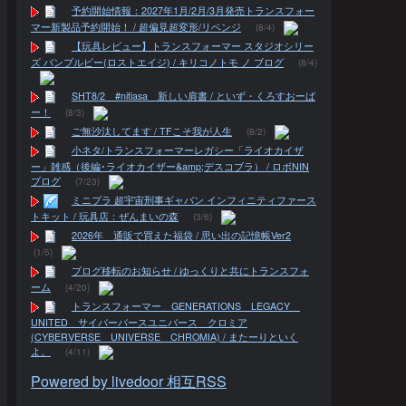
予約開始情報：2027年1月/2月/3月発売トランスフォー
マー新製品予約開始！ / 超偏見超変形/リベンジ
(8/4)
【玩具レビュー】トランスフォーマー スタジオシリー
ズ バンブルビー(ロストエイジ) / キリコノトモ ノ ブログ
(8/4)
SHT8/2 #nitiasa 新しい肩書 / といず・くろすおーば
ー！
(8/3)
ご無沙汰してます / TFこそ我が人生
(8/2)
小ネタ/トランスフォーマーレガシー「ライオカイザ
ー」雑感（後編･ライオカイザー&amp;デスコブラ） / ロボNIN
ブログ
(7/23)
ミニプラ 超宇宙刑事ギャバン インフィニティファース
トキット / 玩具店：ぜんまいの森
(3/6)
2026年 通販で買えた福袋 / 思い出の記憶帳Ver2
(1/5)
ブログ移転のお知らせ / ゆっくりと共にトランスフォ
ーム
(4/20)
トランスフォーマー GENERATIONS LEGACY
UNITED サイバーバースユニバース クロミア
(CYBERVERSE UNIVERSE CHROMIA) / またーりといく
よ。
(4/11)
Powered by livedoor 相互RSS