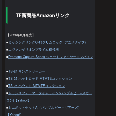
TF新商品Amazonリンク
【2026年8月発売】
■
ミッシングリンクC-13グリムロック (アニメタイプ)
■
エヴァンゲリオンプライム初号機
■
Dramatic Capture Series ジェットファイヤーコンバイン
■
TS-24 サンストリーカー
■
TS-25 ホットロッド MTMTEコレクション
■
TS-26 ハウンド MTMTEコレクション
■
トランスフォーマータイムライン(バンブルビー+メガト
ロン)【Yahoo!】
■
ミニボットセットA（バンブルビー＋ギアーズ）
【Yahoo!】