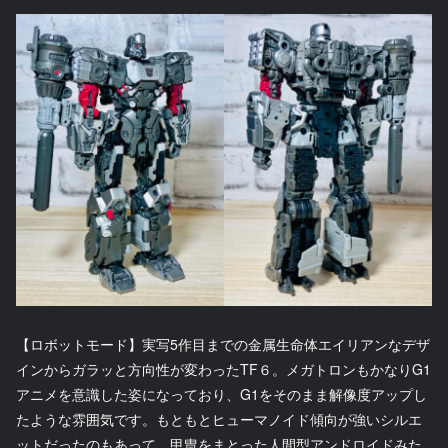
【ロボットモード】実写5作目までの金属生命体エイリアンなデザ
インからガラッと方向性が変わったTF６。メガトロンもかなりG1
アニメを意識した姿になっており、G1をそのまま解像度アップし
たような雰囲気です。もともとヒューマノイド傾向が強いシルエ
ットだったのもあって、甲冑をまとった人間型アンドロイドみた