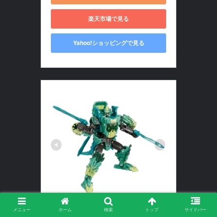
楽天市場で見る
Yahoo!ショッピングで見る
タカラトミー(TAKARA TOMY)
メニュー
ホーム
検索
トップ
サイドバー