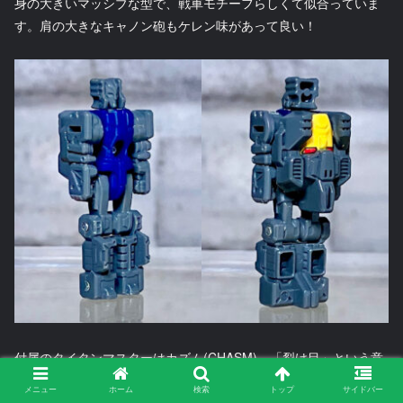
身の大きいマッシブな型で、戦車モチーフらしくて似合っていま
す。肩の大きなキャノン砲もケレン味があって良い！
付属のタイタンマスターはカズム(CHASM)。「裂け目」という意
味なのでクエイクと対になっているんですね。なお海外準拠なの
メニュー
ホーム
検索
トップ
サイドバー
でタイタンマスターと本体は別人設定です。