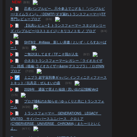
NEW!
(8/8)
忍者バンブルビー、只今参上でござる！『バンブルビ
ー(タイムライン)』 / DDMTF(ダダ漏れトランスフォーマー)|TF
専門レビューブログ
(8/6)
【玩具レビュー】トランスフォーマー スタジオシリー
ズ バンブルビー(ロストエイジ) / キリコノトモ ノ ブログ
(8/4)
SHT8/2 #nitiasa 新しい肩書 / といず・くろすおーば
ー！
(8/3)
ご無沙汰してます / TFこそ我が人生
(8/2)
小ネタ/トランスフォーマーレガシー「ライオカイザ
ー」雑感（後編･ライオカイザー&amp;デスコブラ） / ロボNIN
ブログ
(7/23)
ミニプラ 超宇宙刑事ギャバン インフィニティファース
トキット / 玩具店：ぜんまいの森
(3/6)
2026年 通販で買えた福袋 / 思い出の記憶帳Ver2
(1/5)
ブログ移転のお知らせ / ゆっくりと共にトランスフォ
ーム
(4/20)
トランスフォーマー GENERATIONS LEGACY
UNITED サイバーバースユニバース クロミア
(CYBERVERSE UNIVERSE CHROMIA) / またーりといく
よ。
(4/11)