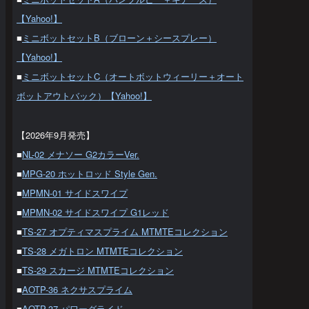
【Yahoo!】
■
ミニボットセットB（ブローン＋シースプレー）
【Yahoo!】
■
ミニボットセットC（オートボットウィーリー＋オート
ボットアウトバック）【Yahoo!】
【2026年9月発売】
■
NL-02 メナソー G2カラーVer.
■
MPG-20 ホットロッド Style Gen.
■
MPMN-01 サイドスワイプ
■
MPMN-02 サイドスワイプ G1レッド
■
TS-27 オプティマスプライム MTMTEコレクション
■
TS-28 メガトロン MTMTEコレクション
■
TS-29 スカージ MTMTEコレクション
■
AOTP-36 ネクサスプライム
■
AOTP-37 パワーグライド