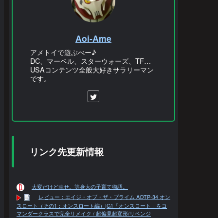
Aoi-Ame
アメトイで遊ぶべー♪
DC、マーベル、スターウォーズ、TF…
USAコンテンツ全般大好きサラリーマン
です。
リンク先更新情報
大変だけど幸せ。等身大の子育て物語。
レビュー：エイジ・オブ・ザ・プライム AOTP-34 オン
スロート（その1：オンスロート編）|G1「オンスロート」をコ
マンダークラスで完全リメイク / 超偏見超変形/リベンジ