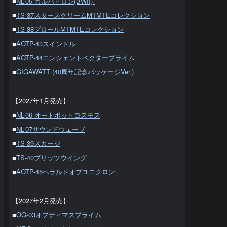
■
NL-05 ガルバトロン(BWII)
■
TS-37スタースクリームMTMTEコレクション
■
TS-38プロールMTMTEコレクション
■
AOTP-43スインドル
■
AOTP-44エンシェントベクタープライム
■
GIGAWATT (40周年記念パッケージVer.)
【2027年1月発売】
■
NL-06 オートボットコスモス
■
NL-07サウンドウェーブ
■
TS-39スカージ
■
TS-40ブリッツウイング
■
AOTP-45ヘラルドオブユニクロン
【2027年2月発売】
■
OG-03オプティマスプライム