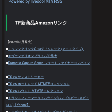
Powered by livedoor 相互RSS
TF新商品Amazonリンク
【2026年8月発売】
■
ミッシングリンクC-13グリムロック (アニメタイプ)
■
エヴァンゲリオンプライム初号機
■
Dramatic Capture Series ジェットファイヤーコンバイン
■
TS-24 サンストリーカー
■
TS-25 ホットロッド MTMTEコレクション
■
TS-26 ハウンド MTMTEコレクション
■
トランスフォーマータイムライン(バンブルビー+メガト
ロン)【Yahoo!】
■
ミニボットセットA（バンブルビー＋ギアーズ）