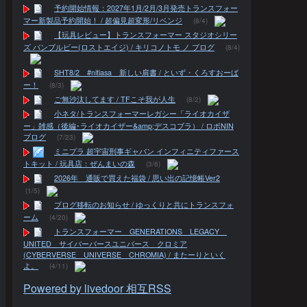
予約開始情報：2027年1月/2月/3月発売トランスフォー
マー新製品予約開始！ / 超偏見超変形/リベンジ
(8/4)
【玩具レビュー】トランスフォーマー スタジオシリー
ズ バンブルビー(ロストエイジ) / キリコノトモ ノ ブログ
(8/4)
SHT8/2 #nitiasa 新しい肩書 / といず・くろすおーば
ー！
(8/3)
ご無沙汰してます / TFこそ我が人生
(8/2)
小ネタ/トランスフォーマーレガシー「ライオカイザ
ー」雑感（後編･ライオカイザー&amp;デスコブラ） / ロボNIN
ブログ
(7/23)
ミニプラ 超宇宙刑事ギャバン インフィニティファース
トキット / 玩具店：ぜんまいの森
(3/6)
2026年 通販で買えた福袋 / 思い出の記憶帳Ver2
(1/5)
ブログ移転のお知らせ / ゆっくりと共にトランスフォ
ーム
(4/20)
トランスフォーマー GENERATIONS LEGACY
UNITED サイバーバースユニバース クロミア
(CYBERVERSE UNIVERSE CHROMIA) / またーりといく
よ。
(4/11)
Powered by livedoor 相互RSS