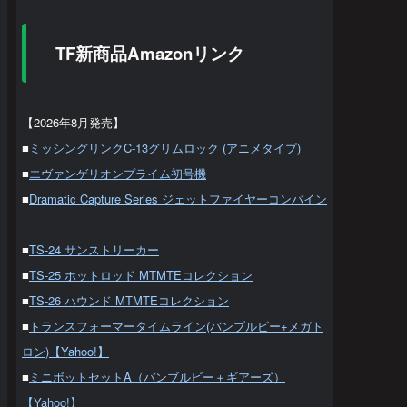
TF新商品Amazonリンク
【2026年8月発売】
■
ミッシングリンクC-13グリムロック (アニメタイプ)
■
エヴァンゲリオンプライム初号機
■
Dramatic Capture Series ジェットファイヤーコンバイン
■
TS-24 サンストリーカー
■
TS-25 ホットロッド MTMTEコレクション
■
TS-26 ハウンド MTMTEコレクション
■
トランスフォーマータイムライン(バンブルビー+メガト
ロン)【Yahoo!】
■
ミニボットセットA（バンブルビー＋ギアーズ）
【Yahoo!】