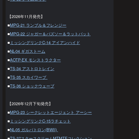
【2026年11月発売】
■
MPG-21 ランブル＆フレンジー
■
MPG-22 ジャガー＆バズソー＆ラットバット
■
ミッシングリンクC-14 アイアンハイド
■
NL-04 ギガストーム
■
AOTP-EX モンストラクター
■
TS-34 アストロトレイン
■
TS-35 スカイワープ
■
TS-36 ショックウェーブ
【2026年12月下旬発売】
■
MPG-23 シークレットエージェント アーシー
■
ミッシングリンクC-15ラチェット
■
NL-05 ガルバトロン(BWII)
■
TS-37スタースクリームMTMTEコレクション