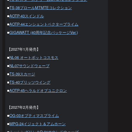
■
TS-38プロールMTMTEコレクション
■
AOTP-43スインドル
■
AOTP-44エンシェントベクタープライム
■
GIGAWATT (40周年記念パッケージVer.)
【2027年1月発売】
■
NL-06 オートボットコスモス
■
NL-07サウンドウェーブ
■
TS-39スカージ
■
TS-40ブリッツウイング
■
AOTP-45ヘラルドオブユニクロン
【2027年2月発売】
■
OG-03オプティマスプライム
■
MPG-24イジェクト＆アムホーン
■
ミッシングリンクD-01サウンドウェーブ