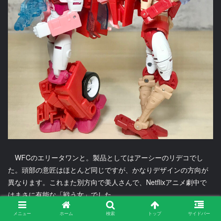
WFCのエリータワンと。製品としてはアーシーのリデコでし
た。頭部の意匠はほとんど同じですが、かなりデザインの方向が
異なります。これまた別方向で美人さんで、Netflixアニメ劇中で
はまさに有能な「戦う女」でした。
ちなみに一般商品化されたエリータワンにはこの他に
POTP版
メニュー
ホーム
検索
トップ
サイドバー
（TFWikiリンク）があります。