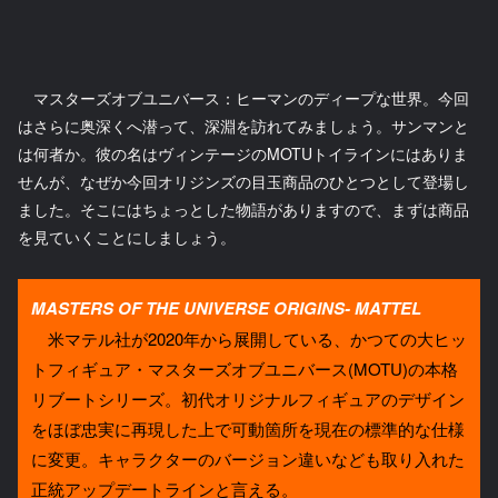
マスターズオブユニバース：ヒーマンのディープな世界。今回
はさらに奥深くへ潜って、深淵を訪れてみましょう。サンマンと
は何者か。彼の名はヴィンテージのMOTUトイラインにはありま
せんが、なぜか今回オリジンズの目玉商品のひとつとして登場し
ました。そこにはちょっとした物語がありますので、まずは商品
を見ていくことにしましょう。
MASTERS OF THE UNIVERSE ORIGINS- MATTEL
米マテル社が2020年から展開している、かつての大ヒッ
トフィギュア・マスターズオブユニバース(MOTU)の本格
リブートシリーズ。初代オリジナルフィギュアのデザイン
をほぼ忠実に再現した上で可動箇所を現在の標準的な仕様
に変更。キャラクターのバージョン違いなども取り入れた
正統アップデートラインと言える。