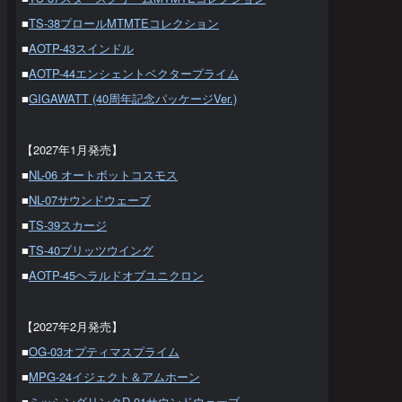
■
TS-38プロールMTMTEコレクション
■
AOTP-43スインドル
■
AOTP-44エンシェントベクタープライム
■
GIGAWATT (40周年記念パッケージVer.)
【2027年1月発売】
■
NL-06 オートボットコスモス
■
NL-07サウンドウェーブ
■
TS-39スカージ
■
TS-40ブリッツウイング
■
AOTP-45ヘラルドオブユニクロン
【2027年2月発売】
■
OG-03オプティマスプライム
■
MPG-24イジェクト＆アムホーン
■
ミッシングリンクD-01サウンドウェーブ