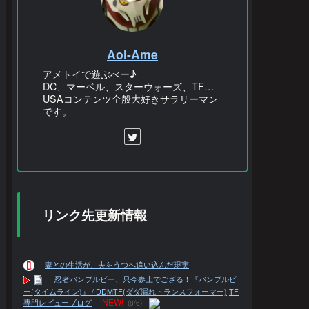
Aoi-Ame
アメトイで遊ぶべー♪
DC、マーベル、スターウォーズ、TF…
USAコンテンツ全般大好きサラリーマン
です。
リンク先更新情報
妻との生活が、夫をうつへ追い込んだ現実
忍者バンブルビー、只今参上でござる！『バンブルビ
ー(タイムライン)』 / DDMTF(ダダ漏れトランスフォーマー)|TF
NEW!
専門レビューブログ
(8/6)