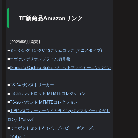
TF新商品Amazonリンク
【2026年8月発売】
■
ミッシングリンクC-13グリムロック (アニメタイプ)
■
エヴァンゲリオンプライム初号機
■
Dramatic Capture Series ジェットファイヤーコンバイン
■
TS-24 サンストリーカー
■
TS-25 ホットロッド MTMTEコレクション
■
TS-26 ハウンド MTMTEコレクション
■
トランスフォーマータイムライン(バンブルビー+メガト
ロン)【Yahoo!】
■
ミニボットセットA（バンブルビー＋ギアーズ）
【Yahoo!】