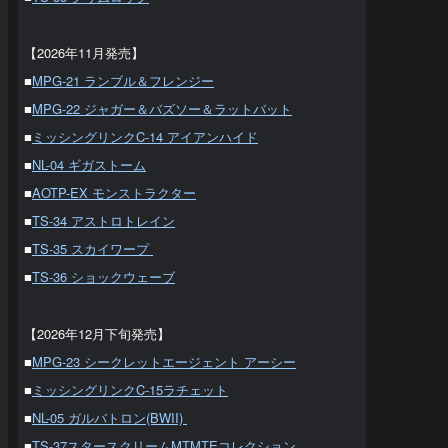
【2026年11月発売】
■
MPG-21 ランブル＆フレンジー
■
MPG-22 ジャガー＆バズソー＆ラットバット
■
ミッシングリンクC-14 アイアンハイド
■
NL-04 ギガストーム
■
AOTP-EX モンストラクター
■
TS-34 アストロトレイン
■
TS-35 スカイワープ
■
TS-36 ショックウェーブ
【2026年12月下旬発売】
■
MPG-23 シークレットエージェント アーシー
■
ミッシングリンクC-15ラチェット
■
NL-05 ガルバトロン(BWII)
■
TS-37スタースクリームMTMTEコレクション