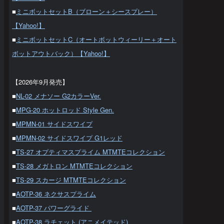
■
ミニボットセットB（ブローン＋シースプレー）
【Yahoo!】
■
ミニボットセットC（オートボットウィーリー＋オート
ボットアウトバック）【Yahoo!】
【2026年9月発売】
■
NL-02 メナソー G2カラーVer.
■
MPG-20 ホットロッド Style Gen.
■
MPMN-01 サイドスワイプ
■
MPMN-02 サイドスワイプ G1レッド
■
TS-27 オプティマスプライム MTMTEコレクション
■
TS-28 メガトロン MTMTEコレクション
■
TS-29 スカージ MTMTEコレクション
■
AOTP-36 ネクサスプライム
■
AOTP-37 パワーグライド
■
AOTP-38 ラチェット (アニメイテッド)