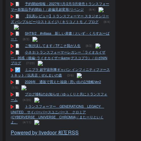
予約開始情報：2027年1月/2月/3月発売トランスフォー
マー新製品予約開始！ / 超偏見超変形/リベンジ
(8/4)
【玩具レビュー】トランスフォーマー スタジオシリー
ズ バンブルビー(ロストエイジ) / キリコノトモ ノ ブログ
(8/4)
SHT8/2 #nitiasa 新しい肩書 / といず・くろすおーば
ー！
(8/3)
ご無沙汰してます / TFこそ我が人生
(8/2)
小ネタ/トランスフォーマーレガシー「ライオカイザ
ー」雑感（後編･ライオカイザー&amp;デスコブラ） / ロボNIN
ブログ
(7/23)
ミニプラ 超宇宙刑事ギャバン インフィニティファース
トキット / 玩具店：ぜんまいの森
(3/6)
2026年 通販で買えた福袋 / 思い出の記憶帳Ver2
(1/5)
ブログ移転のお知らせ / ゆっくりと共にトランスフォ
ーム
(4/20)
トランスフォーマー GENERATIONS LEGACY
UNITED サイバーバースユニバース クロミア
(CYBERVERSE UNIVERSE CHROMIA) / またーりといく
よ。
(4/11)
Powered by livedoor 相互RSS