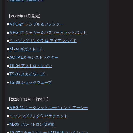
【2026年11月発売】
■
MPG-21 ランブル＆フレンジー
■
MPG-22 ジャガー＆バズソー＆ラットバット
■
ミッシングリンクC-14 アイアンハイド
■
NL-04 ギガストーム
■
AOTP-EX モンストラクター
■
TS-34 アストロトレイン
■
TS-35 スカイワープ
■
TS-36 ショックウェーブ
【2026年12月下旬発売】
■
MPG-23 シークレットエージェント アーシー
■
ミッシングリンクC-15ラチェット
■
NL-05 ガルバトロン(BWII)
■
TS-37スタースクリームMTMTEコレクション