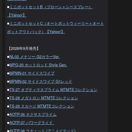
■
ミニボットセットB（ブローン＋シースプレー）
【Yahoo!】
■
ミニボットセットC（オートボットウィーリー＋オート
ボットアウトバック）【Yahoo!】
【2026年9月発売】
■
NL-02 メナソー G2カラーVer.
■
MPG-20 ホットロッド Style Gen.
■
MPMN-01 サイドスワイプ
■
MPMN-02 サイドスワイプ G1レッド
■
TS-27 オプティマスプライム MTMTEコレクション
■
TS-28 メガトロン MTMTEコレクション
■
TS-29 スカージ MTMTEコレクション
■
AOTP-36 ネクサスプライム
■
AOTP-37 パワーグライド
■
AOTP-38 ラチェット (アニメイテッド)