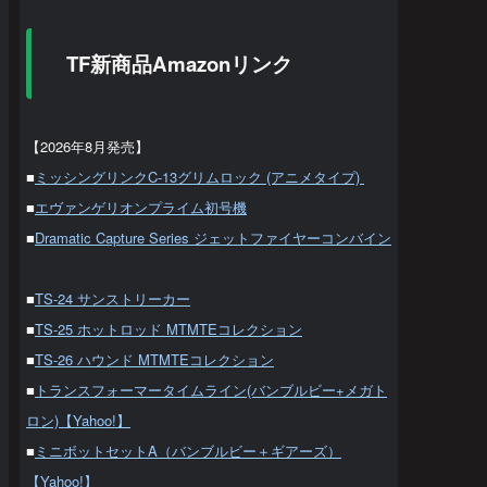
TF新商品Amazonリンク
【2026年8月発売】
■
ミッシングリンクC-13グリムロック (アニメタイプ)
■
エヴァンゲリオンプライム初号機
■
Dramatic Capture Series ジェットファイヤーコンバイン
■
TS-24 サンストリーカー
■
TS-25 ホットロッド MTMTEコレクション
■
TS-26 ハウンド MTMTEコレクション
■
トランスフォーマータイムライン(バンブルビー+メガト
ロン)【Yahoo!】
■
ミニボットセットA（バンブルビー＋ギアーズ）
【Yahoo!】