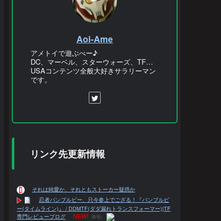
Aoi-Ame
アメトイで遊ぶべー♪
DC、マーベル、スターウォーズ、TF…
USAコンテンツ全般大好きサラリーマン
です。
リンク先更新情報
それは純愛か、それともストーカー疑惑か
忍者バンブルビー、只今参上でござる！『バンブルビ
ー(タイムライン)』 / DDMTF(ダダ漏れトランスフォーマー)|TF
NEW!
専門レビューブログ
(8/6)