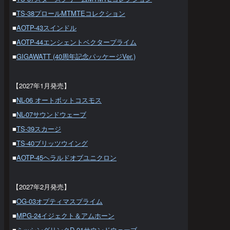
■
TS-38プロールMTMTEコレクション
■
AOTP-43スインドル
■
AOTP-44エンシェントベクタープライム
■
GIGAWATT (40周年記念パッケージVer.)
【2027年1月発売】
■
NL-06 オートボットコスモス
■
NL-07サウンドウェーブ
■
TS-39スカージ
■
TS-40ブリッツウイング
■
AOTP-45ヘラルドオブユニクロン
【2027年2月発売】
■
OG-03オプティマスプライム
■
MPG-24イジェクト＆アムホーン
■
ミッシングリンクD-01サウンドウェーブ