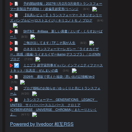
予約開始情報：2027年1月/2月/3月発売トランスフォー
マー新製品予約開始！ / 超偏見超変形/リベンジ
(8/4)
【玩具レビュー】トランスフォーマー スタジオシリー
ズ バンブルビー(ロストエイジ) / キリコノトモ ノ ブログ
(8/4)
SHT8/2 #nitiasa 新しい肩書 / といず・くろすおーば
ー！
(8/3)
ご無沙汰してます / TFこそ我が人生
(8/2)
小ネタ/トランスフォーマーレガシー「ライオカイザ
ー」雑感（後編･ライオカイザー&amp;デスコブラ） / ロボNIN
ブログ
(7/23)
ミニプラ 超宇宙刑事ギャバン インフィニティファース
トキット / 玩具店：ぜんまいの森
(3/6)
2026年 通販で買えた福袋 / 思い出の記憶帳Ver2
(1/5)
ブログ移転のお知らせ / ゆっくりと共にトランスフォ
ーム
(4/20)
トランスフォーマー GENERATIONS LEGACY
UNITED サイバーバースユニバース クロミア
(CYBERVERSE UNIVERSE CHROMIA) / またーりといく
よ。
(4/11)
Powered by livedoor 相互RSS