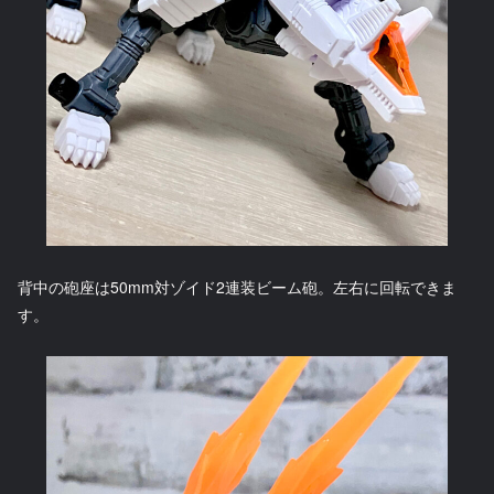
背中の砲座は50mm対ゾイド2連装ビーム砲。左右に回転できま
す。