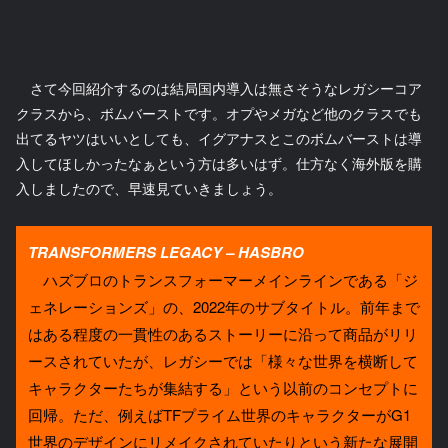
さて今回紹介するのは結局国内導入は無さそうなレガシーコア
クラスから、ボムバーストです。オプやメガなど他のクラスでも
出てるヤツはいいとしても、イグアナスとこのボムバーストは導
入してほしかったなぁという方は多いはず。仕方なく海外版を購
入しましたので、早速見ていきましょう。
TRANSFORMERS LEGACY – HASBRO
ハズブロのトランスフォーマーメインラインである「ジ
ェネレーションズ」の、2022年のサブタイトル。前年まで
はある程度の一貫性のあるストーリーに沿って商品がリリ
ースされていたが、レガシーでは「様々な世界を横断して
キャラクターたちが集結する」という以前のコンセプトに
回帰。ただ、例えばTFプライム世界のキャラクターがG1
世界のデザインにリメイクされていたりという新たな展開