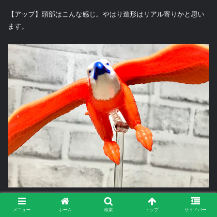
【アップ】頭部はこんな感じ。やはり造形はリアル寄りかと思い
ます。
特に可動部は設けられておらず、ビンテージトイのときと同じ
メニュー
ホーム
検索
トップ
サイドバー