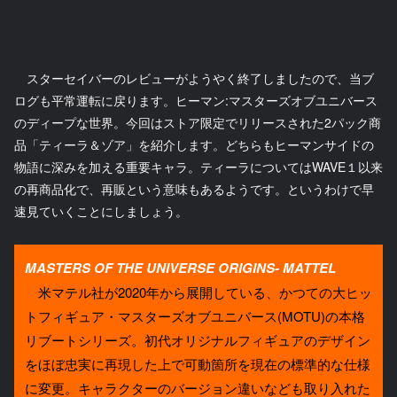
スターセイバーのレビューがようやく終了しましたので、当ブ
ログも平常運転に戻ります。ヒーマン:マスターズオブユニバース
のディープな世界。今回はストア限定でリリースされた2パック商
品「ティーラ＆ゾア」を紹介します。どちらもヒーマンサイドの
物語に深みを加える重要キャラ。ティーラについてはWAVE１以来
の再商品化で、再販という意味もあるようです。というわけで早
速見ていくことにしましょう。
MASTERS OF THE UNIVERSE ORIGINS- MATTEL
米マテル社が2020年から展開している、かつての大ヒッ
トフィギュア・マスターズオブユニバース(MOTU)の本格
リブートシリーズ。初代オリジナルフィギュアのデザイン
をほぼ忠実に再現した上で可動箇所を現在の標準的な仕様
に変更。キャラクターのバージョン違いなども取り入れた