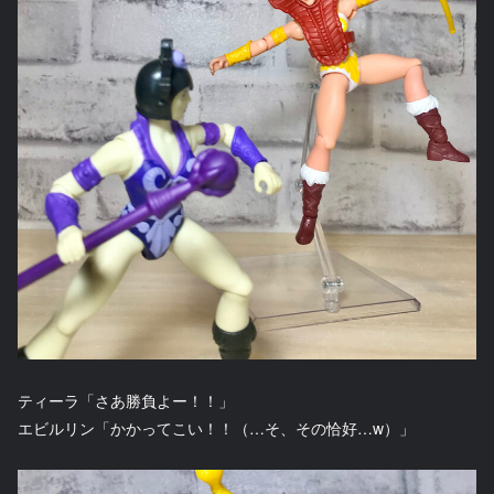
ティーラ「さあ勝負よー！！」
エビルリン「かかってこい！！（…そ、その恰好…w）」