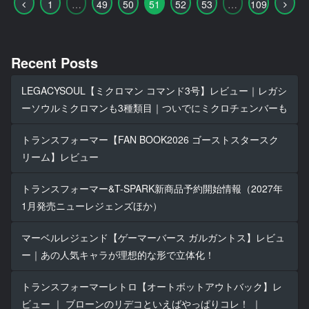
前
次
1
…
49
50
51
52
53
…
109
へ
へ
Recent Posts
LEGACYSOUL【ミクロマン コマンド3号】レビュー｜レガシ
ーソウルミクロマンも3種類目｜ついでにミクロチェンバーも
トランスフォーマー【FAN BOOK2026 ゴーストスタースク
リーム】レビュー
トランスフォーマー&T-SPARK新商品予約開始情報（2027年
1月発売ニューレジェンズほか）
マーベルレジェンド【ゲーマーバース ガルガントス】レビュ
ー｜あの人気キャラが理想的な形で立体化！
トランスフォーマーレトロ【オートボットアウトバック】レ
ビュー ｜ ブローンのリデコといえばやっぱりコレ！ ｜