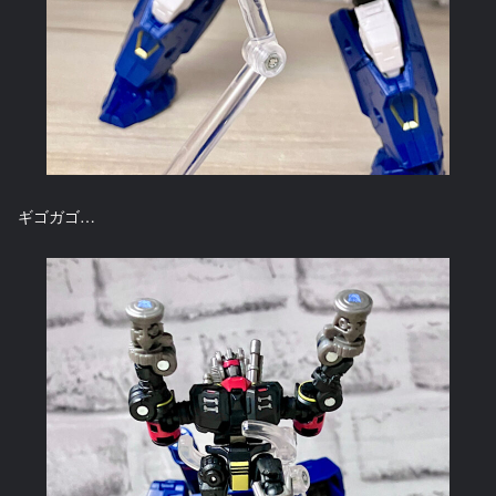
ギゴガゴ…