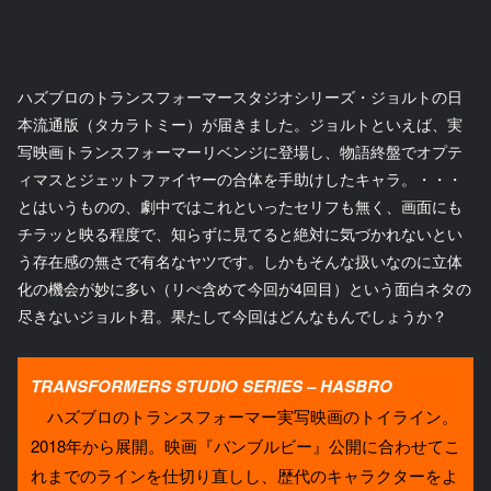
ハズブロのトランスフォーマースタジオシリーズ・ジョルトの日
本流通版（タカラトミー）が届きました。ジョルトといえば、実
写映画トランスフォーマーリベンジに登場し、物語終盤でオプテ
ィマスとジェットファイヤーの合体を手助けしたキャラ。・・・
とはいうものの、劇中ではこれといったセリフも無く、画面にも
チラッと映る程度で、知らずに見てると絶対に気づかれないとい
う存在感の無さで有名なヤツです。しかもそんな扱いなのに立体
化の機会が妙に多い（リぺ含めて今回が4回目）という面白ネタの
尽きないジョルト君。果たして今回はどんなもんでしょうか？
TRANSFORMERS STUDIO SERIES – HASBRO
ハズブロのトランスフォーマー実写映画のトイライン。
2018年から展開。映画『バンブルビー』公開に合わせてこ
れまでのラインを仕切り直しし、歴代のキャラクターをよ