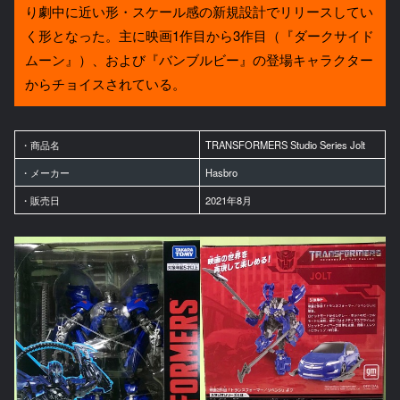
り劇中に近い形・スケール感の新規設計でリリースしてい
く形となった。主に映画1作目から3作目（『ダークサイド
ムーン』）、および『バンブルビー』の登場キャラクター
からチョイスされている。
・商品名
TRANSFORMERS Studio Series Jolt
・メーカー
Hasbro
・販売日
2021年8月