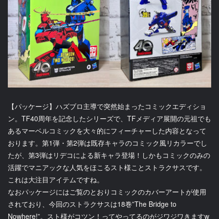
【パッケージ】ハズブロ主導で突然始まったコミックエディショ
ン。TF40周年を記念したシリーズで、TFメディア展開の元祖でも
あるマーベルコミックを大々的にフィーチャーした内容となって
おります。第1弾・第2弾は既存キャラのコミック風リカラーでし
たが、第3弾はリデコによる新キャラ登場！しかもコミックのみの
活躍でマニアックな人気をほこるスト様ことストラクサスです。
これは大注目アイテムですね。
なおパッケージにはご覧のとおりコミックのカバーアートが使用
されており、今回のストラクサスは18巻”The Bridge to
Nowhere!”。スト様がコツン！ってやってるのがジワジワきますw