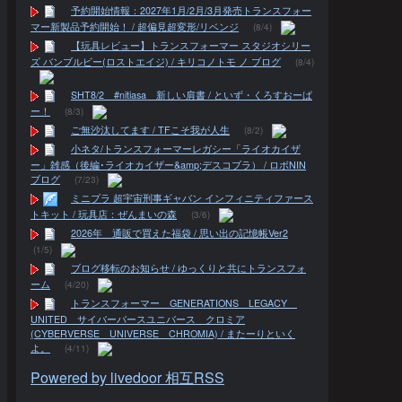
予約開始情報：2027年1月/2月/3月発売トランスフォー
マー新製品予約開始！ / 超偏見超変形/リベンジ
(8/4)
【玩具レビュー】トランスフォーマー スタジオシリー
ズ バンブルビー(ロストエイジ) / キリコノトモ ノ ブログ
(8/4)
SHT8/2 #nitiasa 新しい肩書 / といず・くろすおーば
ー！
(8/3)
ご無沙汰してます / TFこそ我が人生
(8/2)
小ネタ/トランスフォーマーレガシー「ライオカイザ
ー」雑感（後編･ライオカイザー&amp;デスコブラ） / ロボNIN
ブログ
(7/23)
ミニプラ 超宇宙刑事ギャバン インフィニティファース
トキット / 玩具店：ぜんまいの森
(3/6)
2026年 通販で買えた福袋 / 思い出の記憶帳Ver2
(1/5)
ブログ移転のお知らせ / ゆっくりと共にトランスフォ
ーム
(4/20)
トランスフォーマー GENERATIONS LEGACY
UNITED サイバーバースユニバース クロミア
(CYBERVERSE UNIVERSE CHROMIA) / またーりといく
よ。
(4/11)
Powered by livedoor 相互RSS