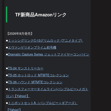
TF新商品Amazonリンク
【2026年8月発売】
■
ミッシングリンクC-13グリムロック (アニメタイプ)
■
エヴァンゲリオンプライム初号機
■
Dramatic Capture Series ジェットファイヤーコンバイン
■
TS-24 サンストリーカー
■
TS-25 ホットロッド MTMTEコレクション
■
TS-26 ハウンド MTMTEコレクション
■
トランスフォーマータイムライン(バンブルビー+メガト
ロン)【Yahoo!】
■
ミニボットセットA（バンブルビー＋ギアーズ）
【Yahoo!】