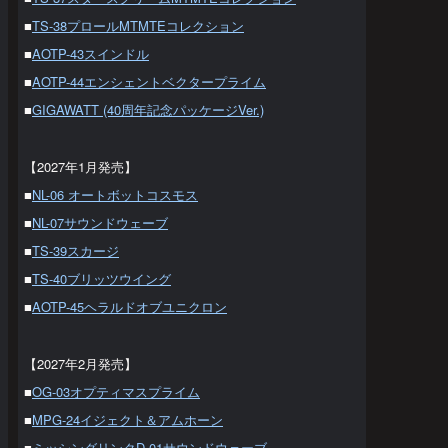
■
TS-38プロールMTMTEコレクション
■
AOTP-43スインドル
■
AOTP-44エンシェントベクタープライム
■
GIGAWATT (40周年記念パッケージVer.)
【2027年1月発売】
■
NL-06 オートボットコスモス
■
NL-07サウンドウェーブ
■
TS-39スカージ
■
TS-40ブリッツウイング
■
AOTP-45ヘラルドオブユニクロン
【2027年2月発売】
■
OG-03オプティマスプライム
■
MPG-24イジェクト＆アムホーン
■
ミッシングリンクD-01サウンドウェーブ