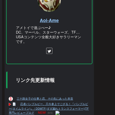
Aoi-Ame
アメトイで遊ぶべー♪
DC、マーベル、スターウォーズ、TF…
USAコンテンツ全般大好きサラリーマン
です。
リンク先更新情報
三十路女子の仕事と恋、その先にあった本音
忍者バンブルビー、只今参上でござる！『バンブルビ
ー(タイムライン)』 / DDMTF(ダダ漏れトランスフォーマー)|TF
NEW!
専門レビューブログ
(8/6)