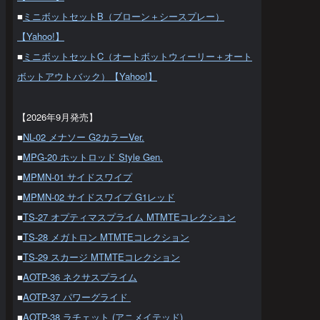
■
ミニボットセットB（ブローン＋シースプレー）
【Yahoo!】
■
ミニボットセットC（オートボットウィーリー＋オート
ボットアウトバック）【Yahoo!】
【2026年9月発売】
■
NL-02 メナソー G2カラーVer.
■
MPG-20 ホットロッド Style Gen.
■
MPMN-01 サイドスワイプ
■
MPMN-02 サイドスワイプ G1レッド
■
TS-27 オプティマスプライム MTMTEコレクション
■
TS-28 メガトロン MTMTEコレクション
■
TS-29 スカージ MTMTEコレクション
■
AOTP-36 ネクサスプライム
■
AOTP-37 パワーグライド
■
AOTP-38 ラチェット (アニメイテッド)