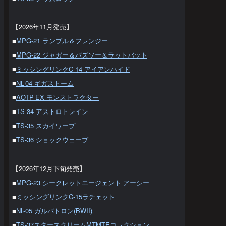
【2026年11月発売】
■
MPG-21 ランブル＆フレンジー
■
MPG-22 ジャガー＆バズソー＆ラットバット
■
ミッシングリンクC-14 アイアンハイド
■
NL-04 ギガストーム
■
AOTP-EX モンストラクター
■
TS-34 アストロトレイン
■
TS-35 スカイワープ
■
TS-36 ショックウェーブ
【2026年12月下旬発売】
■
MPG-23 シークレットエージェント アーシー
■
ミッシングリンクC-15ラチェット
■
NL-05 ガルバトロン(BWII)
■
TS-37スタースクリームMTMTEコレクション